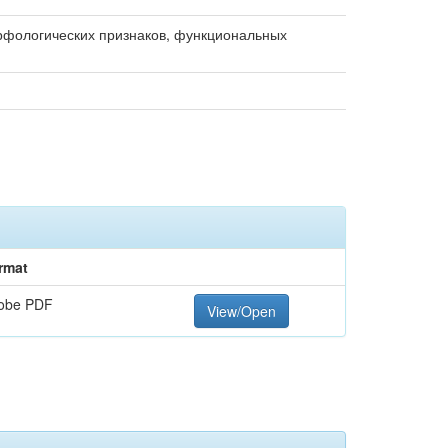
орфологических признаков, функциональных
rmat
obe PDF
View/Open