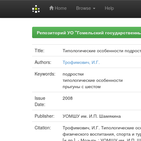
Home
Browse
Help
Skip
navigation
Репозиторий УО "Гомельский государственн
Title:
Типологические особенности подростк
Authors:
Трофимович, И.Г.
Keywords:
подростки
типологические особенности
прыгуны с шестом
Issue
2008
Date:
Publisher:
УОМШУ им. И.П. Шамякина
Citation:
Трофимович, И.Г. Типологические осо
физического воспитания, спорта и тури
[и др.]. - Мозырь : УОМШУ им. И.П. Ш