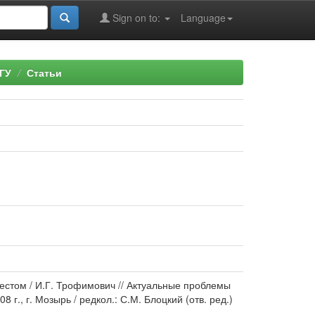
Sign on to:
Language
ГУ
Статьи
шестом / И.Г. Трофимович // Актуальные проблемы
 г., г. Мозырь / редкол.: С.М. Блоцкий (отв. ред.)