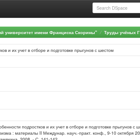
ый университет имени Франциска Скорины"
Труды учёных Г
ов и их учет в отборе и подготовке прыгунов с шестом
бенности подростков и их учет в отборе и подготовке прыгунов с 
зма : материалы II Междунар. науч.-практ. конф., 9-10 октября 2008
амякина, 2008. - С. 141-142.