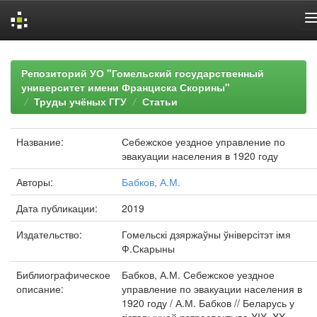
Skip
navigation
Репозиторий УО "Гомельский государственный
университет имени Франциска Скорины"
Труды учёных ГГУ
Статьи
Название:
Себежское уездное управление по
эвакуации населения в 1920 году
Авторы:
Бабков, А.М.
Дата публикации:
2019
Издательство:
Гомельскі дзяржаўны ўніверсітэт імя
Ф.Скарыны
Библиографическое
Бабков, А.М. Себежское уездное
описание:
управление по эвакуации населения в
1920 году / А.М. Бабков // Беларусь у