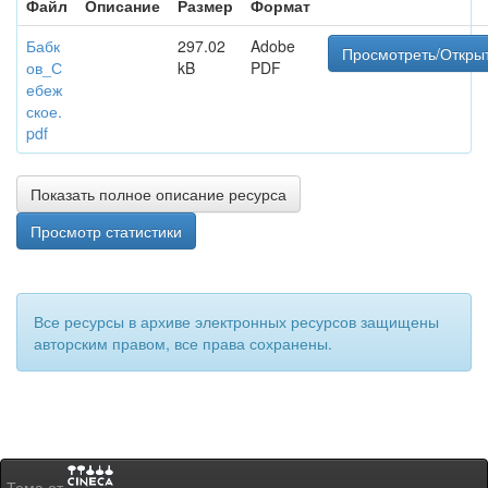
Файл
Описание
Размер
Формат
Бабк
297.02
Adobe
Просмотреть/Откры
ов_С
kB
PDF
ебеж
ское.
pdf
Показать полное описание ресурса
Просмотр статистики
Все ресурсы в архиве электронных ресурсов защищены
авторским правом, все права сохранены.
Тема от