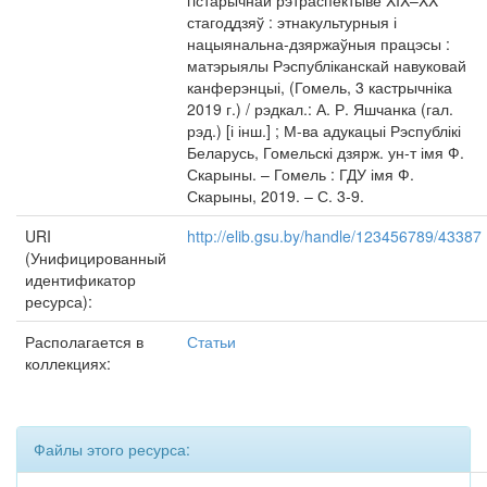
гістарычнай рэтраспектыве XIX–XX
стагоддзяў : этнакультурныя і
нацыянальна-дзяржаўныя працэсы :
матэрыялы Рэспубліканскай навуковай
канферэнцыі, (Гомель, 3 кастрычніка
2019 г.) / рэдкал.: А. Р. Яшчанка (гал.
рэд.) [і інш.] ; М-ва адукацыі Рэспублікі
Беларусь, Гомельскі дзярж. ун-т імя Ф.
Скарыны. – Гомель : ГДУ імя Ф.
Скарыны, 2019. – С. 3-9.
URI
http://elib.gsu.by/handle/123456789/43387
(Унифицированный
идентификатор
ресурса):
Располагается в
Статьи
коллекциях:
Файлы этого ресурса: