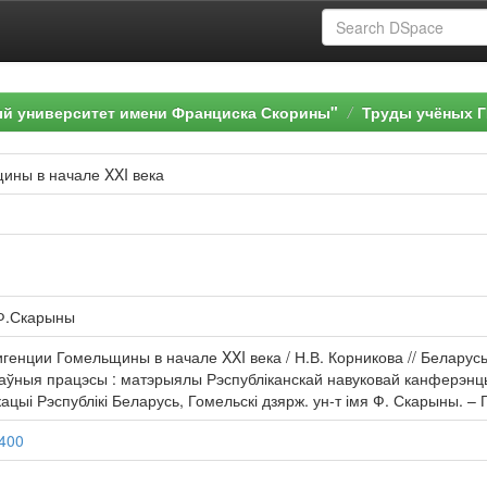
ый университет имени Франциска Скорины"
Труды учёных Г
ины в начале XXI века
 Ф.Скарыны
игенции Гомельщины в начале XXI века / Н.В. Корникова // Беларусь
ўныя працэсы : матэрыялы Рэспубліканскай навуковай канферэнцыі, (
дукацыі Рэспублікі Беларусь, Гомельскі дзярж. ун-т імя Ф. Скарыны. –
3400