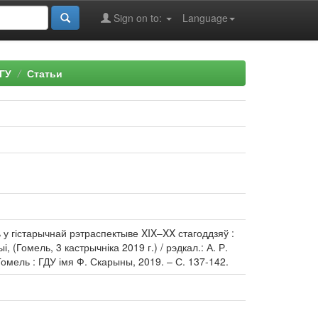
Sign on to:
Language
ГУ
Статьи
 у гістарычнай рэтраспектыве XIX–XX стагоддзяў :
Гомель, 3 кастрычніка 2019 г.) / рэдкал.: А. Р.
 Гомель : ГДУ імя Ф. Скарыны, 2019. – С. 137-142.