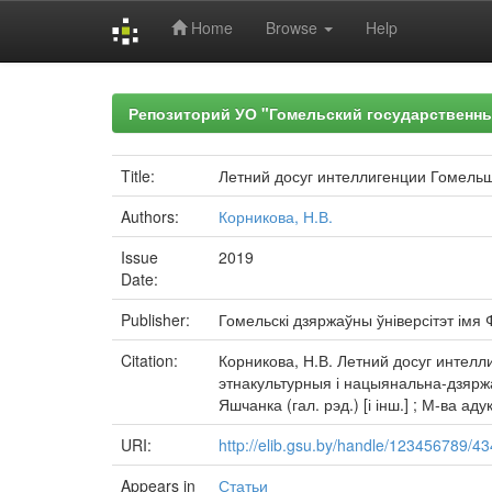
Home
Browse
Help
Skip
navigation
Репозиторий УО "Гомельский государственн
Title:
Летний досуг интеллигенции Гомельщ
Authors:
Корникова, Н.В.
Issue
2019
Date:
Publisher:
Гомельскі дзяржаўны ўніверсітэт імя
Citation:
Корникова, Н.В. Летний досуг интелл
этнакультурныя і нацыянальна-дзяржа
Яшчанка (гал. рэд.) [і інш.] ; М-ва а
URI:
http://elib.gsu.by/handle/123456789/4
Appears in
Статьи