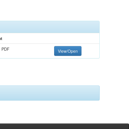
t
e PDF
View/Open