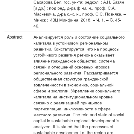
Сахарова Бел. гос. ун-та; редкол. : А.Н. Батян
[и др.] ; под ред. д-ра ф.-м. н., проф. С.А.
Маскевича, д-ра с.-х. н., проф. С.С. Позняка. –
Минск : ИВЦ Минфина, 2018. – Ч. 1. – C. 45-
46.
Abstract:
Анализируется роль и состояние социального
капитала в устойчивом региональном
развитии. Констатируется, что на процессы
устойчивого развития региона оказывает
влияние гражданское общество, система
связей и отношений основных игроков
регионального развития. Рассматривается
общественная структура гражданской
вовлеченности в экономике, социальной
сфере и экологии. Укрепление социального
капитала на институциональном уровне
связано с реализацией принципов
партисипации, инклюзивности в сфере
местного развития. The role and state of social
capital in sustainable regional development is
analyzed. It is stated that the processes of
sustainable development of the region are