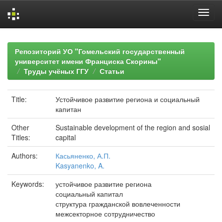
Skip
navigation
Репозиторий УО "Гомельский государственный
университет имени Франциска Скорины"
Труды учёных ГГУ
Статьи
Title:
Устойчивое развитие региона и социальный
капитан
Other
Sustainable development of the region and sosial
Titles:
capital
Authors:
Касьяненко, А.П.
Kasyanenko, A.
Keywords:
устойчивое развитие региона
социальный капитал
структура гражданской вовлеченности
межсекторное сотрудничество