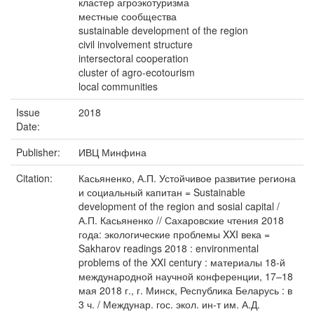
кластер агроэкотуризма
местные сообщества
sustainable development of the region
civil involvement structure
intersectoral cooperation
cluster of agro-ecotourism
local communities
Issue
2018
Date:
Publisher:
ИВЦ Минфина
Citation:
Касьяненко, А.П. Устойчивое развитие региона
и социальный капитан = Sustainable
development of the region and sosial capital /
А.П. Касьяненко // Сахаровские чтения 2018
года: экологические проблемы XXI века =
Sakharov readings 2018 : environmental
problems of the XXI century : материалы 18-й
международной научной конференции, 17–18
мая 2018 г., г. Минск, Республика Беларусь : в
3 ч. / Междунар. гос. экол. ин-т им. А.Д.