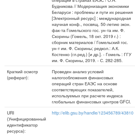
операций в странах ЕАЭС / О.Н.
Будникова // Модернизация экономики
Беларуси : проблемы и пути их решения
[Электронный ресурс] : международная
научная конф., посвящ. 50-летию экон.
фак-та Гомельского гос. ун-та им. Ф.
Скорины (Гомель, 18 окт. 2019 г.) :
сборник материалов / Гомельский гос.
ун-т им. Ф. Скорины; редкол.: А.К.
Костенко (гл.ред.) [и др.]. - Гомель : ГГУ
им. Ф. Скорины, 2019. - С. 282-285.
Краткий осмотр
Проведен анализ условий
(реферат):
налогообложения финансовых
операций стран ЕАЭС на основе
соответствующих показателей,
используемых при расчете индекса
глобальных финансовых центров GFCI.
URI
http://elib.gsu.by/handle/123456789/43810
(Унифицированный
идентификатор
ресурса):