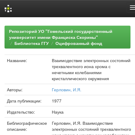
Skip
navigation
Репозиторий УО "Гомельский государственный
университет имени Франциска Скорины"
Библиотека ГГУ
Оцифрованный фонд
Название:
Взаимодествие электронных состояний
трехвалентного иона хрома с
нечетными колебаниями
кристаллического окружения
Авторы:
Герловин, И.Я.
Дата публикации:
1977
Издательство:
Наука
Библиографическое
Герловин, И.Я. Взаимодествие
описание:
электронных состояний трехвалентного