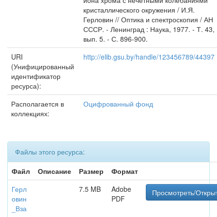
иона хрома с нечетными колебаниями
кристаллического окружения / И.Я.
Герловин // Оптика и спектроскопия / АН
СССР. - Ленинград : Наука, 1977. - Т. 43,
вып. 5. - С. 896-900.
URI
http://elib.gsu.by/handle/123456789/44397
(Унифицированный
идентификатор
ресурса):
Располагается в
Оцифрованный фонд
коллекциях:
Файлы этого ресурса:
Файл
Описание
Размер
Формат
Герл
7.5 MB
Adobe
Просмотреть/Откры
овин
PDF
_Вза