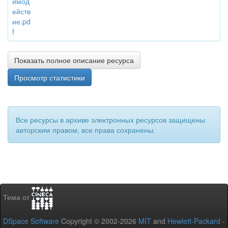
имод
ейств
ие.pd
f
Показать полное описание ресурса
Просмотр статистики
Все ресурсы в архиве электронных ресурсов защищены
авторским правом, все права сохранены.
Тема от
DSpace Software
Copyright © 2002-2026
MIT
and
Hewlett-Packard
-