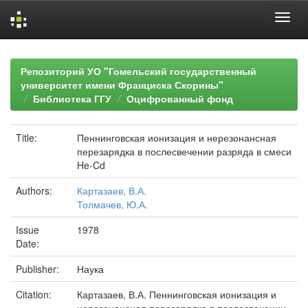
Skip
navigation
Репозиторий УО "Гомельский государственный
университет имени Франциска Скорины"
Библиотека ГГУ
Оцифрованный фонд
Title:
Пеннинговская ионизация и нерезонансная
перезарядка в послесвечении разряда в смеси
He-Cd
Authors:
Картазаев, В.А.
Толмачев, Ю.А.
Issue
1978
Date:
Publisher:
Наука
Citation:
Картазаев, В.А. Пеннинговская ионизация и