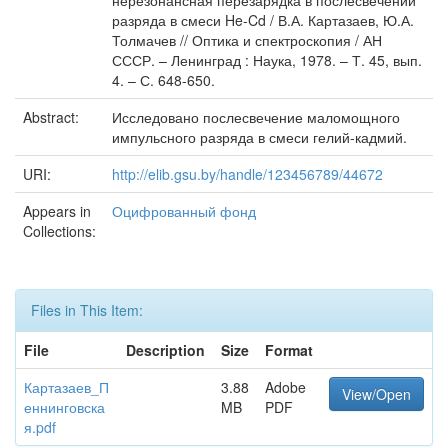
нерезонансная перезарядка в послесвечении
разряда в смеси He-Cd / В.А. Картазаев, Ю.А.
Толмачев // Оптика и спектроскопия / АН
СССР. – Ленинград : Наука, 1978. – Т. 45, вып.
4. – С. 648-650.
Abstract:
Исследовано послесвечение маломощного
импульсного разряда в смеси гелий-кадмий.
URI:
http://elib.gsu.by/handle/123456789/44672
Appears in
Оцифрованный фонд
Collections:
Files in This Item:
File
Description
Size
Format
Картазаев_П
3.88
Adobe
View/Open
еннинговска
MB
PDF
я.pdf