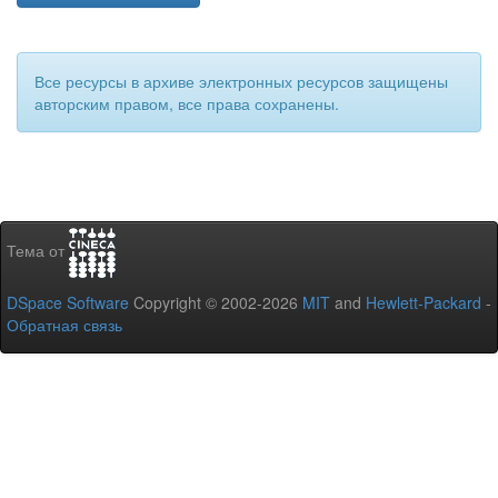
Все ресурсы в архиве электронных ресурсов защищены
авторским правом, все права сохранены.
Тема от
DSpace Software
Copyright © 2002-2026
MIT
and
Hewlett-Packard
-
Обратная связь