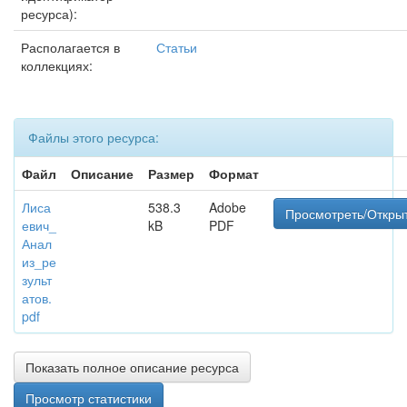
ресурса):
Располагается в
Статьи
коллекциях:
Файлы этого ресурса:
Файл
Описание
Размер
Формат
Лиса
538.3
Adobe
Просмотреть/Откры
евич_
kB
PDF
Анал
из_ре
зульт
атов.
pdf
Показать полное описание ресурса
Просмотр статистики