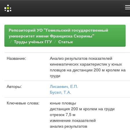
Skip
navigation
Репозиторий УО "Гомельский государственный
университет имени Франциска Скорины"
Труды учёных ГГУ
Статьи
Название:
Анализ результатов показателей
кинематичесих характеристик у юных
пловцов на дистанции 200 м кролем на
груди
Авторы:
Лисаевич, Е.П.
Бусел, Т.А.
Ключевые слова:
юные пловцы
дистанция 200 м кролем на груди
отрезок 7,5 м
изменение показателей
анализ результатов