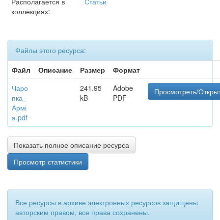
Располагается в
Статьи
коллекциях:
Файлы этого ресурса:
Файл
Описание
Размер
Формат
Чаро
241.95
Adobe
Просмотреть/Откры
пка_
kB
PDF
Армі
я.pdf
Показать полное описание ресурса
Просмотр статистики
Все ресурсы в архиве электронных ресурсов защищены
авторским правом, все права сохранены.