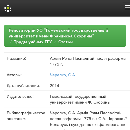
Skip
navigation
Репозиторий УО "Гомельский государственный
университет имени Франциска Скорины"
Труды учёных ГГУ
Статьи
Название:
Армія Рэчы Паспалітай пасля рэформы
1775 г.
Авторы:
Черепко, С.А.
Дата публикации:
2014
Издательство:
Гомельский государственный
университет имени Ф. Скорины
Библиографическое
Чаропка, С.А. Армія Рэчы Паспалітай
описание:
пасля рэформы 1775 г. / С.А. Чаропка //
Беларусь і суседзі: шляхі фарміравання