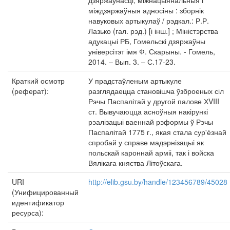
дзяржаўнасці, міжнацыянальныя і
міждзяржаўныя адносіны : зборнік
навуковых артыкулаў / рэдкал.: Р.Р.
Лазько (гал. рэд.) [і інш.] ; Міністэрства
адукацыі РБ, Гомельскі дзяржаўны
універсітэт імя Ф. Скарыны. - Гомель,
2014. – Вып. 3. – С.17-23.
Краткий осмотр
У прадстаўленым артыкуле
(реферат):
разглядаецца становішча ўзброеных сіл
Рэчы Паспалітай у другой палове ХVIII
ст. Вывучаюцца асноўныя накірункі
рэалізацыі ваеннай рэформы ў Рэчы
Паспалітай 1775 г., якая стала сур'ѐзнай
спробай у справе мадэрнізацыі як
польскай кароннай арміі, так і войска
Вялікага княства Літоўскага.
URI
http://elib.gsu.by/handle/123456789/45028
(Унифицированный
идентификатор
ресурса):