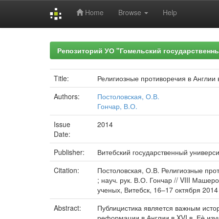
Home
Browse
Help
Skip
navigation
Репозиторий УО "Гомельский государственн
Title:
Религиозные противоречия в Англии 
Authors:
Постоловская, О.В.
Гончар, В.О.
Issue
2014
Date:
Publisher:
Витебский государственный универс
Citation:
Постоловская, О.В. Религиозные про
; науч. рук. В.О. Гончар // VIII Ма
ученых, Витебск, 16–17 октября 2014 г
Abstract:
Публицистика является важным истор
реформации в Англии в XVI в. Еѐ из