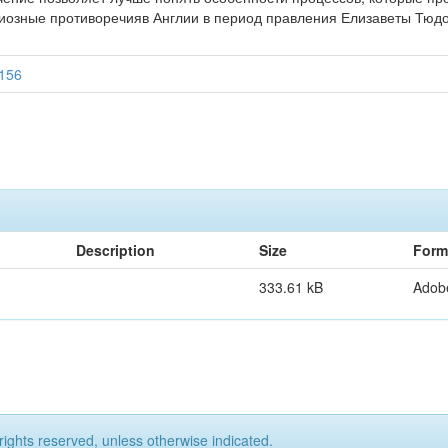
игиозные противоречияв Англии в период правления Елизаветы Тю
5156
Description
Size
Form
333.61 kB
Adob
rights reserved, unless otherwise indicated.