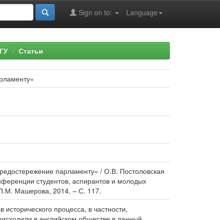
Sign on to:
Language
ГУ
Статьи
арламенту»
Предостережение парламенту» / О.В. Постоловская
конференции студентов, аспирантов и молодых
 П.М. Машерова, 2014. – С. 117.
исторического процесса, в частности,
роисходили в английском обществе в данный