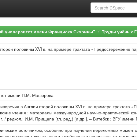
ый университет имени Франциска Скорины"
Труды учёных Г
второй половины XVI в. на примере трактата «Предостережение п
итет имени П.М. Машерова
тиворечия в Англии второй половины XVI в. на примере трактата «
шеровские чтения : материалы международной научно-практической 
. / редкол.: И.М. Прищепа (гл. ред.) [и др.]. – Витебск : ВГУ имени
ическим источником, особенно при изучении переломных моментов 
учение позволяет лучше понять особенности процессов, которые п