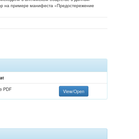
дор на примере манифеста «Предостережение
at
e PDF
View/Open