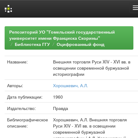
Skip
navigation
Репозиторий УО "Гомельский государственный
университет имени Франциска Скорины"
Библиотека ГГУ
Оцифрованный фонд
Название:
Внешняя торговля Руси XIV - XVI вв. в
освещении современной буржуазной
историографии
Авторы:
Хорошкевич, А.Л.
Дата публикации:
1960
Издательство:
Правда
Библиографическое
Хорошкевич, А.Л. Внешняя торговля
описание:
Руси XIV - XVI вв. в освещении
современной буржуазной