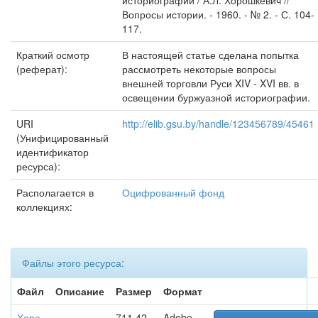
историографии / А.Л. Хорошкевич //
Вопросы истории. - 1960. - № 2. - С. 104-
117.
Краткий осмотр
В настоящей статье сделана попытка
(реферат):
рассмотреть некоторые вопросы
внешней торговли Руси XIV - XVI вв. в
освещении буржуазной историографии.
URI
http://elib.gsu.by/handle/123456789/45461
(Унифицированный
идентификатор
ресурса):
Располагается в
Оцифрованный фонд
коллекциях:
Файлы этого ресурса:
Файл
Описание
Размер
Формат
Хоро
711.42
Adobe