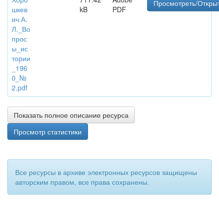
Просмотреть/Откры
шкев
kB
PDF
ич А.
Л._Во
прос
ы_ис
тории
_196
0_№
2.pdf
Показать полное описание ресурса
Просмотр статистики
Все ресурсы в архиве электронных ресурсов защищены
авторским правом, все права сохранены.