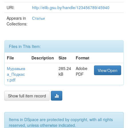
URI:
http://elib.gsu.by/handle/123456789/45940
Appears in
Статьи
Collections:
Files in This Item:
File
Description
Size
Format
Муравьев
285.24
Adobe
View/Open
а_Подкас
kB
PDF
т.pdf
Show full item record
Items in DSpace are protected by copyright, with all rights
reserved, unless otherwise indicated.