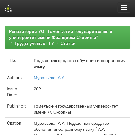
Skip
navigation
Репозиторий УО "Гомельский государственный
университет имени Франциска Скорины"
Труды учёных ГГУ
Статьи
Title:
Подкаст как средство обучения иностранному
языку
Authors:
Муравьёва, А.А.
Issue
2021
Date:
Publisher:
Гомельский государственный университет
имени Ф. Скорины
Citation:
Муравьёва, А.А. Подкаст как средство
обучения иностранному языку / А.А.