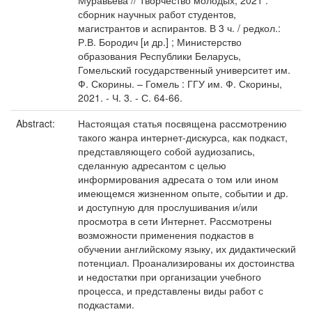
Муравьёва // Творчество молодых, 2021 :
сборник научных работ студентов,
магистрантов и аспирантов. В 3 ч. / редкол.:
Р.В. Бородич [и др.] ; Министерство
образования Республики Беларусь,
Гомельский государственный университет им.
Ф. Скорины. – Гомель : ГГУ им. Ф. Скорины,
2021. - Ч. 3. - С. 64-66.
Abstract:
Настоящая статья посвящена рассмотрению
такого жанра интернет-дискурса, как подкаст,
представляющего собой аудиозапись,
сделанную адресантом с целью
информирования адресата о том или ином
имеющемся жизненном опыте, событии и др.
и доступную для прослушивания и/или
просмотра в сети Интернет. Рассмотрены
возможности применения подкастов в
обучении английскому языку, их дидактический
потенциал. Проанализированы их достоинства
и недостатки при организации учебного
процесса, и представлены виды работ с
подкастами.