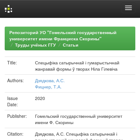
Skip
navigation
Репозиторий УО "Гомельский государственный
университет имени Франциска Скорины"
Труды учёных ГГУ
Статьи
Title:
Спецыфіка сатырычнай і гумарыстычнай
жанравай формы ў творах Ніла Гілевіча
Authors:
Дзядкова, А.С.
Фицнер, Т.А.
Issue
2020
Date:
Publisher:
Гомельский государственный университет
имени Ф. Скорины
Citation:
Дзядкова, А.С. Спецыфіка сатырычнай і