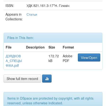
ISSN:
УДК 821.161.3-17*Н. Гілевіч
Appears in
Статьи
Collections:
Files in This Item:
File
Description
Size
Format
ДЗЯДКОВ
172.72
Adobe
View/Open
А_СПЕЦЫ
kB
PDF
ФІКА.pdf
Show full item record
Items in DSpace are protected by copyright, with all rights
reserved, unless otherwise indicated.