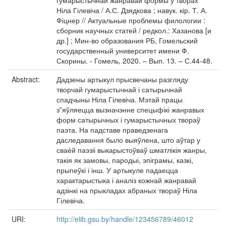
гумарыстычнай жанравай формы ў творах
Ніла Гілевіча / А.С. Дзядкова ; навук. кір. Т. А.
Фіцнер // Актуальные проблемы филологии :
сборник научных статей / редкол.: Хазанова [и
др.] ; Мин-во образования РБ, Гомельский
государственный университет имени Ф.
Скорины. - Гомель, 2020. – Вып. 13. – С.44-48.
Abstract:
Дадзены артыкул прысвечаны разгляду
творчай гумарыстычнай і сатырычнай
спадчыны Ніла Гілевіча. Мэтай працы
з‟яўляецца вызначэнне спецыфікі жанравых
форм сатырычных і гумарыстычных твораў
паэта. На падставе праведзенага
даследавання было выяўлена, што аўтар у
сваѐй паэзіі выкарыстоўваў шматлікія жанры,
такія як замовы, пародыі, эпіграмы, казкі,
прыпеўкі і інш. У артыкуле падаецца
характарыстыка і аналіз кожнай жанравай
адзінкі на прыкладах абраных твораў Ніла
Гілевіча.
URI:
http://elib.gsu.by/handle/123456789/46012