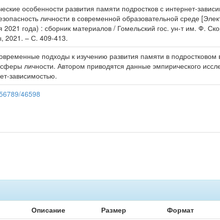
ческие особенности развития памяти подростков с интернет-зависим
езопасность личности в современной образовательной среде [Электр
 2021 года) : сборник материалов / Гомельский гос. ун-т им. Ф. Скори
, 2021. – С. 409-413.
овременные подходы к изучению развития памяти в подростковом в
сферы личности. Автором приводятся данные эмпирического иссле
ет-зависимостью.
3456789/46598
Описание
Размер
Формат