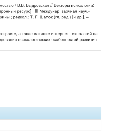
остью / В.В. Выдровская // Векторы психологии:
онный ресурс] : III Междунар. заочная науч.-
ны ; редкол.: Т. Г. Шатюк (гл. ред.) [и др.]. –
озрасте, а также влияние интернет-технологий на
дования психологических особенностей развития