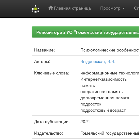
Главная страница
Просмотр
С
Skip
navigation
Репозиторий УО "Гомельский государственн
Название:
Психологические особенност
Авторы:
Выдровская, В.В.
Ключевые слова:
информационные технолог
Интернет-зависимость
память
оперативная память
долговременная память
подросток
подростковый возраст
Дата публикации:
2021
Издательство:
Гомельский государственны