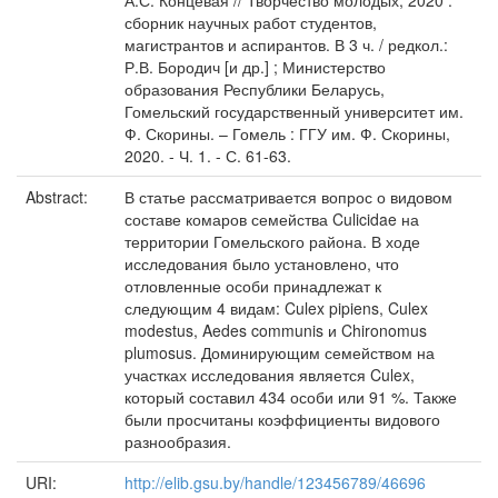
А.С. Концевая // Творчество молодых, 2020 :
сборник научных работ студентов,
магистрантов и аспирантов. В 3 ч. / редкол.:
Р.В. Бородич [и др.] ; Министерство
образования Республики Беларусь,
Гомельский государственный университет им.
Ф. Скорины. – Гомель : ГГУ им. Ф. Скорины,
2020. - Ч. 1. - С. 61-63.
Abstract:
В статье рассматривается вопрос о видовом
составе комаров семейства Culicidae на
территории Гомельского района. В ходе
исследования было установлено, что
отловленные особи принадлежат к
следующим 4 видам: Culex pipiens, Culex
modestus, Aedes communis и Chironomus
plumosus. Доминирующим семейством на
участках исследования является Culex,
который составил 434 особи или 91 %. Также
были просчитаны коэффициенты видового
разнообразия.
URI:
http://elib.gsu.by/handle/123456789/46696