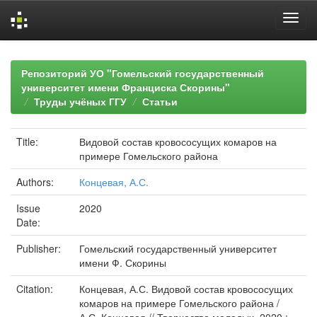
Skip
navigation
Репозиторий УО "Гомельский государственный
университет имени Франциска Скорины"
Труды учёных ГГУ
Статьи
Title:
Видовой состав кровососущих комаров на
примере Гомельского района
Authors:
Концевая, А.С.
Issue
2020
Date:
Publisher:
Гомельский государственный университет
имени Ф. Скорины
Citation:
Концевая, А.С. Видовой состав кровососущих
комаров на примере Гомельского района /