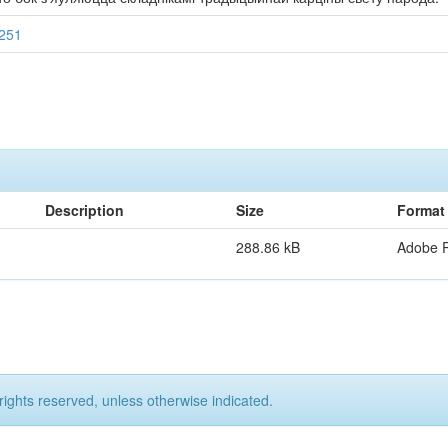
7251
Description
Size
Format
288.86 kB
Adobe 
rights reserved, unless otherwise indicated.