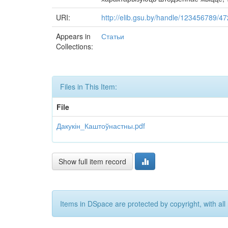
URI:
http://elib.gsu.by/handle/123456789/4
Appears in
Статьи
Collections:
Files in This Item:
File
Дакукін_Каштоўнастны.pdf
Show full item record
Items in DSpace are protected by copyright, with all 