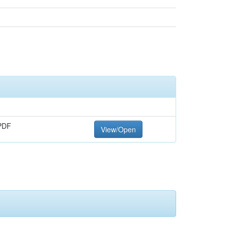
PDF
View/Open