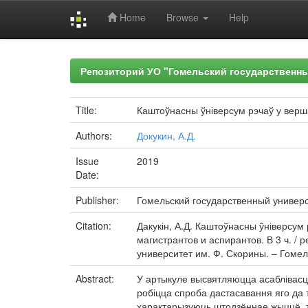
Home
Browse
Help
Skip
navigation
Репозиторий УО "Гомельский государственн
Title:
Каштоўнасны ўніверсум рэчаў у верш
Authors:
Докукин, А.Д.
Issue
2019
Date:
Publisher:
Гомельский государственный универ
Citation:
Дакукін, А.Д. Каштоўнасны ўніверсум 
магистрантов и аспирантов. В 3 ч. / 
университет им. Ф. Скорины. – Гомель 
Abstract:
У артыкуле высвятляюцца асаблівасці
робіцца спроба дастасавання яго да т
характарызуюць штодзённае жыццё, т