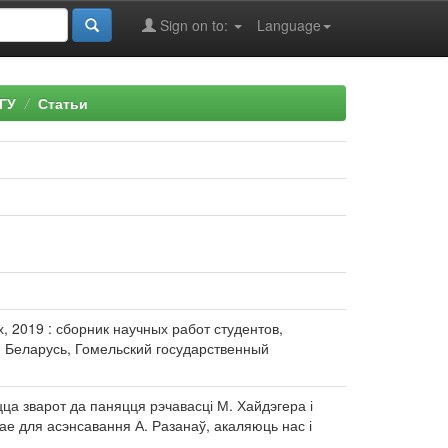
Sign on to:
Language
ГУ
Статьи
х, 2019 : сборник научных работ студентов,
ки Беларусь, Гомельский государственный
ца зварот да паняцця рэчавасці М. Хайдэгера і
рае для асэнсавання А. Разанаў, акаляюць нас і