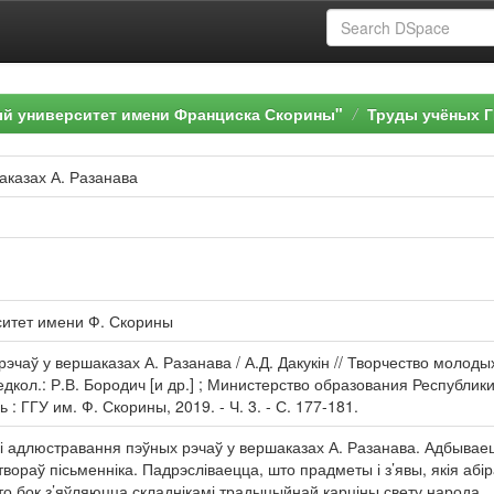
ый университет имени Франциска Скорины"
Труды учёных Г
аказах А. Разанава
ситет имени Ф. Скорины
рэчаў у вершаказах А. Разанава / А.Д. Дакукін // Творчество молоды
редкол.: Р.В. Бородич [и др.] ; Министерство образования Республи
: ГГУ им. Ф. Скорины, 2019. - Ч. 3. - С. 177-181.
 адлюстравання пэўных рэчаў у вершаказах А. Разанава. Адбываец
вораў пісьменніка. Падрэсліваецца, што прадметы і з’явы, якія абі
о бок з’яўляюцца складнікамі традыцыйнай карціны свету народа.