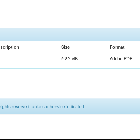
scription
Size
Format
9.82 MB
Adobe PDF
rights reserved, unless otherwise indicated.