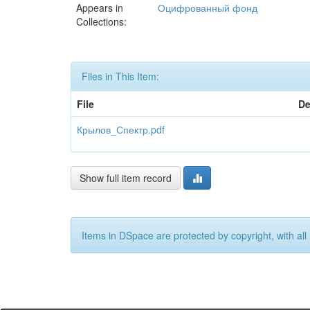
Appears in
Оцифрованный фонд
Collections:
Files in This Item:
File
De
Крылов_Спектр.pdf
Show full item record
Items in DSpace are protected by copyright, with all 