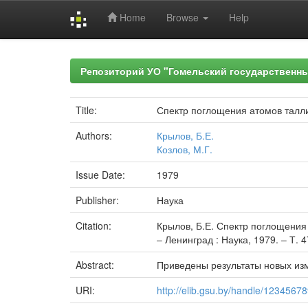
Home
Browse
Help
Skip
navigation
Репозиторий УО "Гомельский государственн
Title:
Спектр поглощения атомов талли
Authors:
Крылов, Б.Е.
Козлов, М.Г.
Issue Date:
1979
Publisher:
Наука
Citation:
Крылов, Б.Е. Спектр поглощения 
– Ленинград : Наука, 1979. – Т. 4
Abstract:
Приведены результаты новых из
URI:
http://elib.gsu.by/handle/1234567