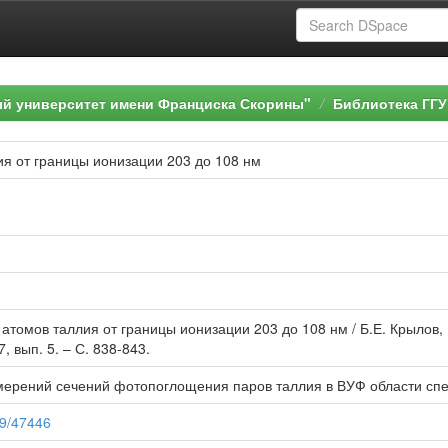
ый университет имени Франциска Скорины"
Библиотека ГГУ
я от границы ионизации 203 до 108 нм
атомов таллия от границы ионизации 203 до 108 нм / Б.Е. Крылов, 
7, вып. 5. – С. 838-843.
мерений сечений фотопоглощения паров таллия в ВУФ области спе
89/47446