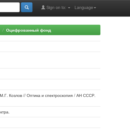
Sign on to:
Language
Оцифрованный фонд
М.Г. Козлов // Оптика и спектроскопия / АН СССР.
ктра.