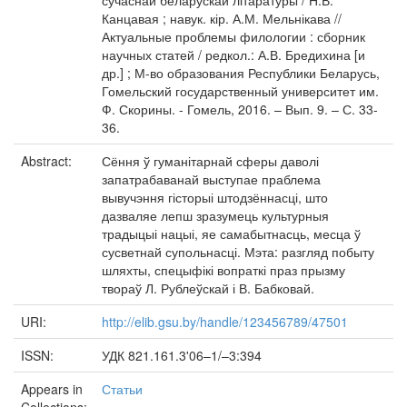
сучаснай беларускай літаратуры / Н.В.
Канцавая ; навук. кір. А.М. Мельнікава //
Актуальные проблемы филологии : сборник
научных статей / редкол.: А.В. Бредихина [и
др.] ; М-во образования Республики Беларусь,
Гомельский государственный университет им.
Ф. Скорины. - Гомель, 2016. – Вып. 9. – С. 33-
36.
Abstract:
Сёння ў гуманітарнай сферы даволі
запатрабаванай выступае праблема
вывучэння гісторыі штодзённасці, што
дазваляе лепш зразумець культурныя
традыцыі нацыі, яе самабытнасць, месца ў
сусветнай супольнасці. Мэта: разгляд побыту
шляхты, спецыфікі вопраткі праз прызму
твораў Л. Рублеўскай і В. Бабковай.
URI:
http://elib.gsu.by/handle/123456789/47501
ISSN:
УДК 821.161.3'06–1/–3:394
Appears in
Статьи