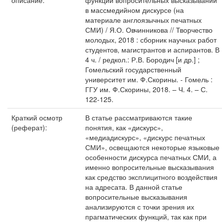
описание:
функции вопросительных высказываний
в массмедийном дискурсе (на
материале англоязычных печатных
СМИ) / Я.О. Овчинникова // Творчество
молодых, 2018 : сборник научных работ
студентов, магистрантов и аспирантов. В
4 ч. / редкол.: Р.В. Бородич [и др.] ;
Гомельский государственный
университет им. Ф.Скорины. - Гомель :
ГГУ им. Ф.Скорины, 2018. – Ч. 4. – С.
122-125.
Краткий осмотр
В статье рассматриваются такие
(реферат):
понятия, как «дискурс»,
«медиадискурс», «дискурс печатных
СМИ», освещаются некоторые языковые
особенности дискурса печатных СМИ, а
именно вопросительные высказывания
как средство эксплицитного воздействия
на адресата. В данной статье
вопросительные высказывания
анализируются с точки зрения их
прагматических функций, так как при