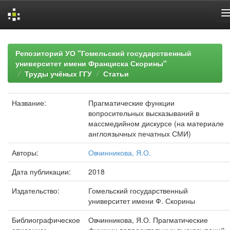
Skip
navigation
Репозиторий УО "Гомельский государственный
университет имени Франциска Скорины"
Труды учёных ГГУ
Статьи
Название:
Прагматические функции
вопросительных высказываний в
массмедийном дискурсе (на материале
англоязычных печатных СМИ)
Авторы:
Овчинникова, Я.О.
Дата публикации:
2018
Издательство:
Гомельский государственный
университет имени Ф. Скорины
Библиографическое
Овчинникова, Я.О. Прагматические