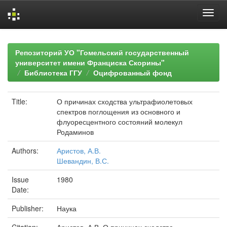
Skip
navigation
Репозиторий УО "Гомельский государственный
университет имени Франциска Скорины"
Библиотека ГГУ
Оцифрованный фонд
Title:
О причинах сходства ультрафиолетовых
спектров поглощения из основного и
флуоресцентного состояний молекул
Родаминов
Authors:
Аристов, А.В.
Шевандин, В.С.
Issue
1980
Date:
Publisher:
Наука