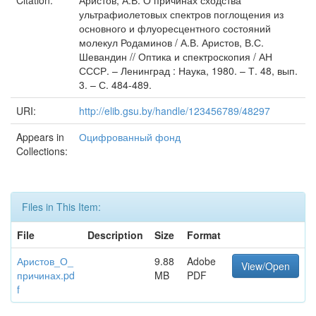
Citation:
Аристов, А.В. О причинах сходства
ультрафиолетовых спектров поглощения из
основного и флуоресцентного состояний
молекул Родаминов / А.В. Аристов, В.С.
Шевандин // Оптика и спектроскопия / АН
СССР. – Ленинград : Наука, 1980. – Т. 48, вып.
3. – С. 484-489.
URI:
http://elib.gsu.by/handle/123456789/48297
Appears in
Оцифрованный фонд
Collections:
Files in This Item:
File
Description
Size
Format
Аристов_О_
9.88
Adobe
View/Open
причинах.pd
MB
PDF
f