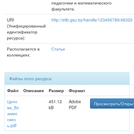
педагогики и математического
факультета.
URI
http://elib.gsu.by/handle/123456789/48320
(Унифицированный
идентификатор
ресурса):
Располагается в
Статьи
коллекциях:
Файлы этого ресурса:
Файл
Описание
Размер
Формат
Цепо
451.12
Adobe
Просмотреть/Откры
ва_Вз
kB
PDF
аимо
связ
ь.pdf