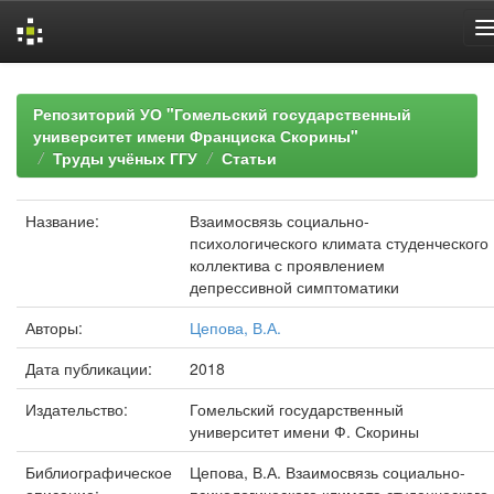
Skip
navigation
Репозиторий УО "Гомельский государственный
университет имени Франциска Скорины"
Труды учёных ГГУ
Статьи
Название:
Взаимосвязь социально-
психологического климата студенческого
коллектива с проявлением
депрессивной симптоматики
Авторы:
Цепова, В.А.
Дата публикации:
2018
Издательство:
Гомельский государственный
университет имени Ф. Скорины
Библиографическое
Цепова, В.А. Взаимосвязь социально-