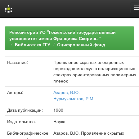
Skip
navigation
Репозиторий УО "Гомельский государственный
университет имени Франциска Скорины"
Библиотека ГГУ
Оцифрованный фонд
Название:
Проявление скрытых электронных
переходов молекул в поляризационных
спектрах ориентированных полимерных
пленок
Авторы:
Азаров, В.Ю.
Нурмухаметов, Р.М.
Дата публикации:
1980
Издательство:
Наука
Библиографическое
Азаров, В.Ю. Проявление скрытых