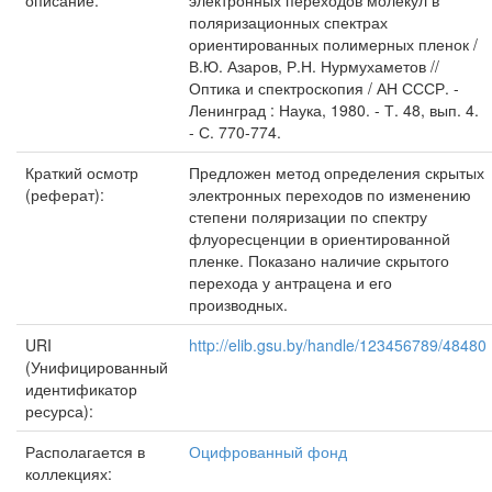
описание:
электронных переходов молекул в
поляризационных спектрах
ориентированных полимерных пленок /
В.Ю. Азаров, Р.Н. Нурмухаметов //
Оптика и спектроскопия / АН СССР. -
Ленинград : Наука, 1980. - Т. 48, вып. 4.
- С. 770-774.
Краткий осмотр
Предложен метод определения скрытых
(реферат):
электронных переходов по изменению
степени поляризации по спектру
флуоресценции в ориентированной
пленке. Показано наличие скрытого
перехода у антрацена и его
производных.
URI
http://elib.gsu.by/handle/123456789/48480
(Унифицированный
идентификатор
ресурса):
Располагается в
Оцифрованный фонд
коллекциях: