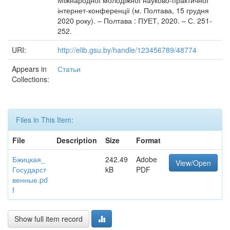
Міжнародної молодіжної науково-практичної
інтернет-конференції (м. Полтава, 15 грудня
2020 року). – Полтава : ПУЕТ, 2020. – С. 251-
252.
URI:
http://elib.gsu.by/handle/123456789/48774
Appears in
Статьи
Collections:
Files in This Item:
File
Description
Size
Format
Бжицкая_
242.49
Adobe
View/Open
Государст
kB
PDF
венные.pd
f
Show full item record