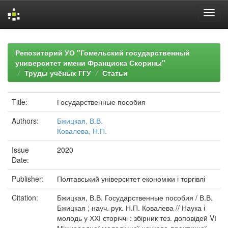
Skip
navigation
Репозиторий УО "Гомельский государственный
университет имени Франциска Скорины"
Труды учёных ГГУ
Статьи
Title:
Государственные пособия
Authors:
Бжицкая, В.В.
Ковалева, Н.П.
Issue
2020
Date:
Publisher:
Полтавський університет економіки і торгівлі
Citation:
Бжицкая, В.В. Государственные пособия / В.В.
Бжицкая ; науч. рук. Н.П. Ковалева // Наука і
молодь у ХХІ сторіччі : збірник тез. доповідей VІ