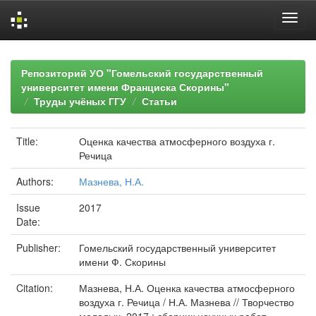
Skip
navigation
Репозиторий УО "Гомельский государственный
университет имени Франциска Скорины"
Труды учёных ГГУ
Статьи
Title:
Оценка качества атмосферного воздуха г.
Речица
Authors:
Мазнева, Н.А.
Issue
2017
Date:
Publisher:
Гомельский государственный университет
имени Ф. Скорины
Citation:
Мазнева, Н.А. Оценка качества атмосферного
воздуха г. Речица / Н.А. Мазнева // Творчество