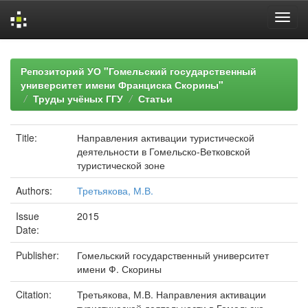
Skip
navigation
Репозиторий УО "Гомельский государственный
университет имени Франциска Скорины"
Труды учёных ГГУ
Статьи
Title:
Направления активации туристической
деятельности в Гомельско-Ветковской
туристической зоне
Authors:
Третьякова, М.В.
Issue
2015
Date:
Publisher:
Гомельский государственный университет
имени Ф. Скорины
Citation:
Третьякова, М.В. Направления активации