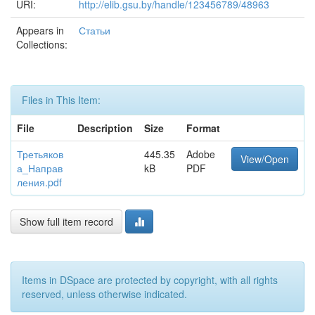
URI:
http://elib.gsu.by/handle/123456789/48963
Appears in
Статьи
Collections:
Files in This Item:
File
Description
Size
Format
Третьяков
445.35
Adobe
View/Open
а_Направ
kB
PDF
ления.pdf
Show full item record
Items in DSpace are protected by copyright, with all rights
reserved, unless otherwise indicated.