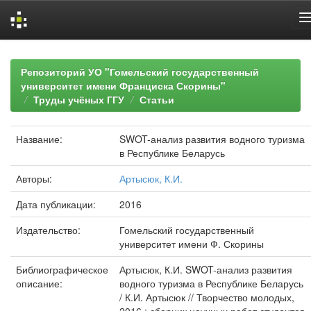
Skip
navigation
Репозиторий УО "Гомельский государственный
университет имени Франциска Скорины"
Труды учёных ГГУ
Статьи
Название:
SWOT-анализ развития водного туризма
в Республике Беларусь
Авторы:
Артысюк, К.И.
Дата публикации:
2016
Издательство:
Гомельский государственный
университет имени Ф. Скорины
Библиографическое
Артысюк, К.И. SWOT-анализ развития
описание:
водного туризма в Республике Беларусь
/ К.И. Артысюк // Творчество молодых,