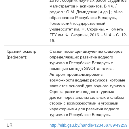
2016 : сборник научных работ студентов,
магистрантов и аспирантов. В 4 ч. /
редкол.: О.М. Демиденко [и др.] ; М-во
образования Республики Беларусь,
Гомельский государственный
университет им. Ф. Скорины. – Гомель :
ГГУ им. Ф. Скорины, 2016. - Ч. 4. - С. 12-
15.
Краткий осмотр
Статья посвященаизучению факторов,
(реферат):
определяющих развитие водного
туризма в Республике Беларусь с
помощью метода SWOT-анализа.
Автором проанализированы
возможности водных ресурсов, которые
являются основой для водного туризма.
Оценка развития водного туризма
дается через анализ сильных и слабых
сторон с возможностями и угрозами
характерными для развития водного
туризма в Республике Беларусь.
URI
http://elib.gsu.by/handle/123456789/49259