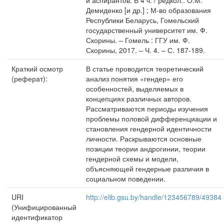
и аспирантов. В 4 ч. / редкол.: О.М.
Демиденко [и др.] ; М-во образования
Республики Беларусь, Гомельский
государственный университет им. Ф.
Скорины. – Гомель : ГГУ им. Ф.
Скорины, 2017. – Ч. 4. – С. 187-189.
Краткий осмотр
В статье проводится теоретический
(реферат):
анализ понятия «гендер» его
особенностей, выделяемых в
концепциях различных авторов.
Рассматриваются периоды изучения
проблемы половой дифференциации и
становления гендерной идентичности
личности. Раскрываются основные
позиции теории андрогинии, теории
гендерной схемы и модели,
объясняющей гендерные различия в
социальном поведении.
URI
http://elib.gsu.by/handle/123456789/49384
(Унифицированный
идентификатор