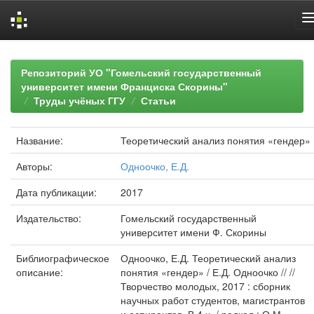
Skip
navigation
Репозиторий УО "Гомельский государственный
университет имени Франциска Скорины"
Труды учёных ГГУ
Статьи
Название:
Теоретический анализ понятия «гендер»
Авторы:
Одноочко, Е.Д.
Дата публикации:
2017
Издательство:
Гомельский государственный
университет имени Ф. Скорины
Библиографическое
Одноочко, Е.Д. Теоретический анализ
описание:
понятия «гендер» / Е.Д. Одноочко // //
Творчество молодых, 2017 : сборник
научных работ студентов, магистрантов