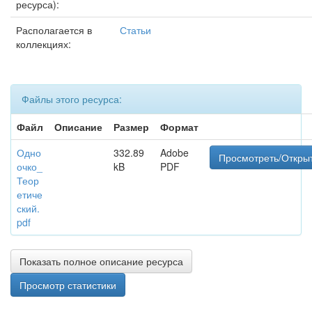
ресурса):
Располагается в
Статьи
коллекциях:
Файлы этого ресурса:
Файл
Описание
Размер
Формат
Одно
332.89
Adobe
Просмотреть/Откры
очко_
kB
PDF
Теор
етиче
ский.
pdf
Показать полное описание ресурса
Просмотр статистики