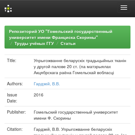
Skip
navigation
Репозиторий УО "Гомельский государственный
университет имени Франциска Скорины"
Труды учёных ГГУ
Статьи
Title:
Упрыгожванне беларускіх традыцыйных тканін
у другой палове 20 ст. (па матэрыялах
Акцябрскага раёна Гомельскай вобласці
Authors:
Гардзей, В.В.
Issue
2016
Date:
Publisher:
Гомельский государственный университет
имени Ф. Скорины
Citation:
Гардзей, В.В. Упрыгожванне беларускіх