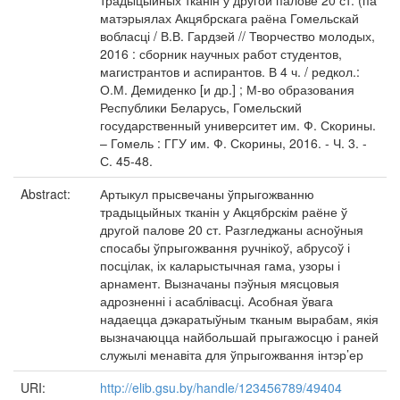
традыцыйных тканін у другой палове 20 ст. (па
матэрыялах Акцябрскага раёна Гомельскай
вобласці / В.В. Гардзей // Творчество молодых,
2016 : сборник научных работ студентов,
магистрантов и аспирантов. В 4 ч. / редкол.:
О.М. Демиденко [и др.] ; М-во образования
Республики Беларусь, Гомельский
государственный университет им. Ф. Скорины.
– Гомель : ГГУ им. Ф. Скорины, 2016. - Ч. 3. -
С. 45-48.
Abstract:
Артыкул прысвечаны ўпрыгожванню
традыцыйных тканін у Акцябрскім раёне ў
другой палове 20 ст. Разгледжаны асноўныя
спосабы ўпрыгожвання ручнікоў, абрусоў і
посцілак, іх каларыстычная гама, узоры і
арнамент. Вызначаны пэўныя мясцовыя
адрозненні і асаблівасці. Асобная ўвага
надаецца дэкаратыўным тканым вырабам, якія
вызначаюцца найбольшай прыгажосцю і раней
служылі менавіта для ўпрыгожвання інтэр’ер
URI:
http://elib.gsu.by/handle/123456789/49404