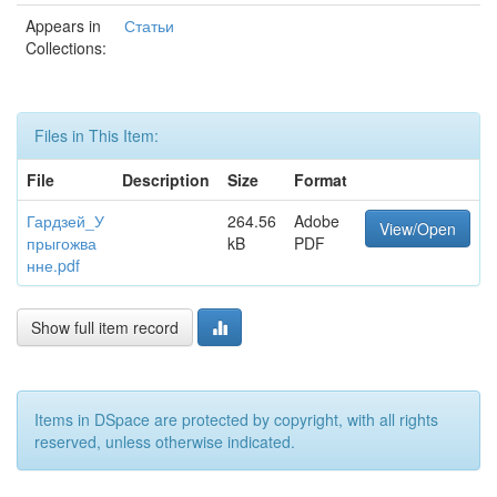
Appears in
Статьи
Collections:
Files in This Item:
File
Description
Size
Format
Гардзей_У
264.56
Adobe
View/Open
прыгожва
kB
PDF
нне.pdf
Show full item record
Items in DSpace are protected by copyright, with all rights
reserved, unless otherwise indicated.