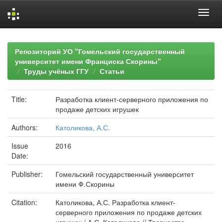
Skip
navigation
Репозиторий УО "Гомельский государственный
университет имени Франциска Скорины"
Труды учёных ГГУ
Статьи
Title:
Разработка клиент-серверного приложения по
продаже детских игрушек
Authors:
Католикова, А.С.
Issue
2016
Date:
Publisher:
Гомельский государственный университет
имени Ф.Скорины
Citation:
Католикова, А.С. Разработка клиент-
серверного приложения по продаже детских