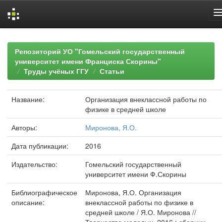
Skip
navigation
Репозиторий УО "Гомельский государственный
университет имени Франциска Скорины"
Труды учёных ГГУ
Статьи
Название:
Организация внеклассной работы по
физике в средней школе
Авторы:
Миронова, Я.О.
Дата публикации:
2016
Издательство:
Гомельский государственный
университет имени Ф.Скорины
Библиографическое
Миронова, Я.О. Организация
описание:
внеклассной работы по физике в
средней школе / Я.О. Миронова //