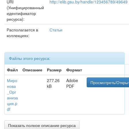
URI
http://elib.gsu.by/handle/123456789/49649
(Унифицированный
идентификатор
ресурса):
Располагается в
Статьи
коллекциях:
Файлы этого ресурса:
Файл
Описание
Размер
Формат
Миро
277.26
Adobe
Просмотреть/Откры
нова
kB
PDF
_Орг
аниза
ция.p
df
Показать полное описание ресурса