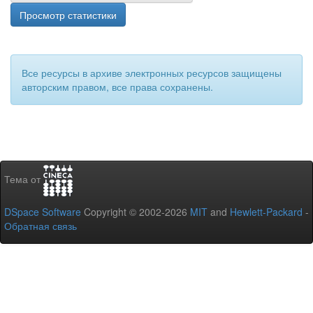
Просмотр статистики
Все ресурсы в архиве электронных ресурсов защищены
авторским правом, все права сохранены.
Тема от
DSpace Software
Copyright © 2002-2026
MIT
and
Hewlett-Packard
-
Обратная связь