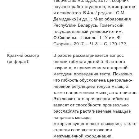
Творчество молодых, 2017 : сборник
научных работ студентов, магистрантов
и аспирантов. В 4 ч. / редкол.: О.М.
Демиденко [и др.] ; М-во образования
Республики Беларусь, Гомельский
государственный университет им.
Ф.Скорины. - Гомель : ГГУ им. Ф.
Скорины, 2017. – Ч. 3. – С. 170-172.
Краткий осмотр
В работе рассматривается вопрос
(реферат):
оценки гибкости детей 5–6 летнего
возраста, с применением авторской
методики проведения теста. Показано,
что гибкость обусловлена центрально-
нервной регуляцией тонуса мышц, а
также напряжением мышц-антагонистов.
Это значит, что проявления гибкости
зависят от способности произвольно
расслаблять растягиваемые мышцы и
напрягать мышцы,
которыеосуществляют движение, т. е. от
степени совершенствования
межмышечной координации.