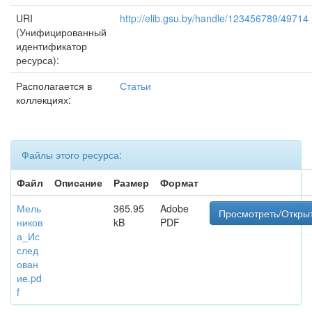
URI
http://elib.gsu.by/handle/123456789/49714
(Унифицированный
идентификатор
ресурса):
Располагается в
Статьи
коллекциях:
Файлы этого ресурса:
Файл
Описание
Размер
Формат
Мель
365.95
Adobe
Просмотреть/Откры
ников
kB
PDF
а_Ис
след
ован
ие.pd
f