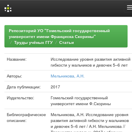
Skip
navigation
Репозиторий УО "Гомельский государственный
университет имени Франциска Скорины"
Труды учёных ГГУ
Статьи
Название:
Исследование уровня развития активной
гибкости у мальчиков и девочек 5–6 лет
Авторы:
Мельникова, А.Н.
Дата публикации:
2017
Издательство:
Гомельский государственный
университет имени Ф.Скорины
Библиографическое
Мельникова, А.Н. Исследование уровня
описание:
развития активной гибкости у мальчиков
и девочек 5–6 лет / А.Н. Мельникова //