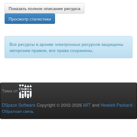
Показать полное описание ресурса
Просмотр статистики
Все ресурсы в архиве электронных ресурсов защищены
авторским правом, все права сохранены.
Тема от
DSpace Software
Copyright © 2002-2026
MIT
and
Hewlett-Packard
-
Обратная связь