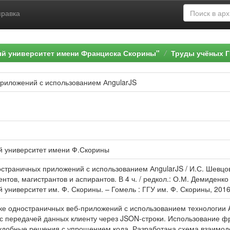
правка
ый университет имени Франциска Скорины"
Труды учёных Г
риложений с использованием АngularJS
й университет имени Ф.Скорины
страничных приложений с использованием АngularJS / И.С. Шевцов,
нтов, магистрантов и аспирантов. В 4 ч. / редкол.: О.М. Демиденко
университет им. Ф. Скорины. – Гомель : ГГУ им. Ф. Скорины, 2016. -
ке одностраничных веб-приложений с использованием технологии A
с передачей данных клиенту через JSON-строки. Использование ф
удобные решения с упрощением кода. Разработана схема взаимоде