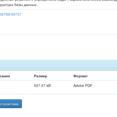
руктура базы данных.
3456789/49737
сание
Размер
Формат
507.57 kB
Adobe PDF
статистики