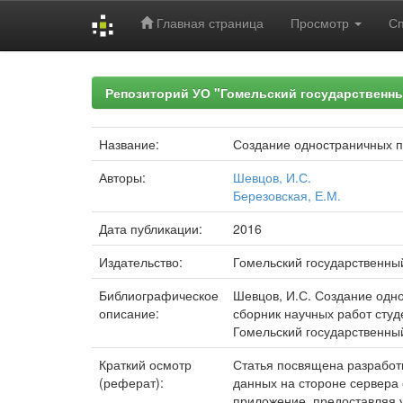
Главная страница
Просмотр
С
Skip
navigation
Репозиторий УО "Гомельский государственн
Название:
Создание одностраничных п
Авторы:
Шевцов, И.С.
Березовская, Е.М.
Дата публикации:
2016
Издательство:
Гомельский государственны
Библиографическое
Шевцов, И.С. Создание одно
описание:
сборник научных работ студе
Гомельский государственный 
Краткий осмотр
Статья посвящена разработ
(реферат):
данных на стороне сервера 
приложение, предоставляя 