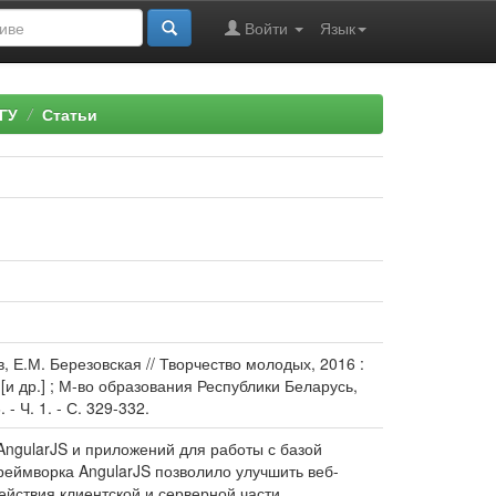
Войти
Язык
ГУ
Статьи
 Е.М. Березовская // Творчество молодых, 2016 :
 [и др.] ; М-во образования Республики Беларусь,
 Ч. 1. - С. 329-332.
ngularJS и приложений для работы с базой
реймворка AngularJS позволило улучшить веб-
йствия клиентской и серверной части