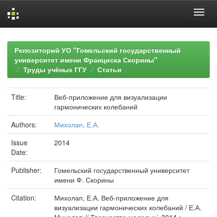
Skip
navigation
Репозиторий УО "Гомельский государственный
университет имени Франциска Скорины"
Труды учёных ГГУ
Статьи
Title:
Веб-приложение для визуализации
гармонических колебаний
Authors:
Михолап, Е.А.
Issue
2014
Date:
Publisher:
Гомельский государственный университет
имени Ф. Скорины
Citation:
Михолап, Е.А. Веб-приложение для
визуализации гармонических колебаний / Е.А.