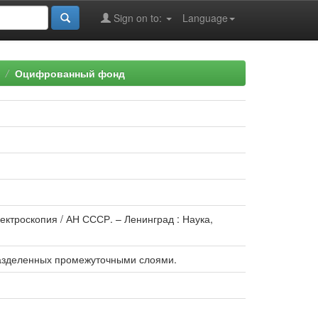
Sign on to:
Language
Оцифрованный фонд
ектроскопия / АН СССР. – Ленинград : Наука,
разделенных промежуточными слоями.