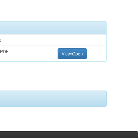
t
 PDF
View/Open