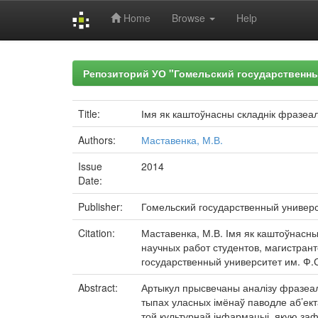
Home
Browse
Help
Skip
navigation
Репозиторий УО "Гомельский государственн
Title:
Імя як каштоўнасны складнік фразеал
Authors:
Маставенка, М.В.
Issue
2014
Date:
Publisher:
Гомельский государственный универ
Citation:
Маставенка, М.В. Імя як каштоўнасны
научных работ студентов, магистранто
государственный университет им. Ф.Ск
Abstract:
Артыкул прысвечаны аналізу фразеала
тыпах уласных імёнаў паводле аб’ект
той культурнай інфармацыі, якую зафі