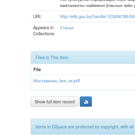
кампаненты–найменні ўласных імён у 
URI:
http://elib.gsu.by/handle/123456789/5
Appears in
Статьи
Collections:
Files in This Item:
File
Маставенка_Iмя_як.pdf
Show full item record
Items in DSpace are protected by copyright, with all 