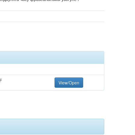
F
View/Open