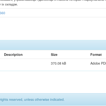
іх складзе.
0660
Description
Size
Format
370.08 kB
Adobe PD
rights reserved, unless otherwise indicated.