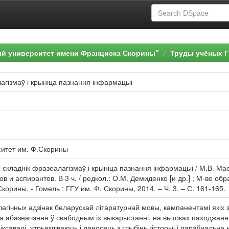
ый университет имени Франциска Скорины"
Труды учёных Г
агізмаў і крыніца пазнання інфармацыі
ситет им. Ф.Скорины
 складнік фразеалагізмаў і крыніца пазнання інфармацыі / М.В. Мас
в и аспирантов. В 3 ч. / редкол.: О.М. Демиденко [и др.] ; М-во о
орины. - Гомель : ГГУ им. Ф. Скорины, 2014. – Ч. 3. – С. 161-165.
гічных адзінак беларускай літаратурнай мовы, кампанентамі якіх 
а абазначэння ў свабодным іх выкарыстанні, на вытоках паходжання
ксавалі, утрымліваюць і даносяць з глыбінь гісторыі і параўнальна