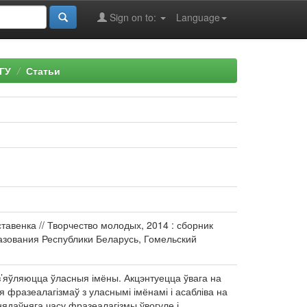
Sign on to:
Language
ГУ
Статьи
тавенка // Творчество молодых, 2014 : сборник
бразования Республики Беларусь, Гомельский
з’яўляюцца ўласныя імёны. Акцэнтуецца ўвага на
 фразеалагізмаў з уласнымі імёнамі і асабліва на
 нядаўняга часу фразеалагізмы ўвогуле і