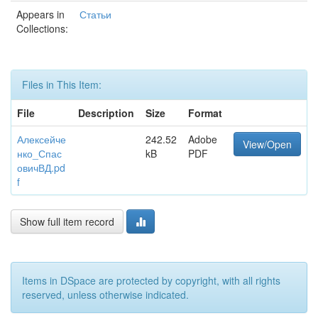
Appears in
Статьи
Collections:
Files in This Item:
File
Description
Size
Format
Алексейче
242.52
Adobe
View/Open
нко_Спас
kB
PDF
овичВД.pd
f
Show full item record
Items in DSpace are protected by copyright, with all rights
reserved, unless otherwise indicated.