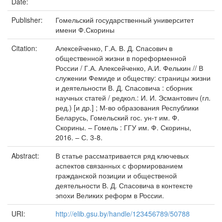
Date:
Publisher:
Гомельский государственный университет
имени Ф.Скорины
Citation:
Алексейченко, Г.А. В. Д. Спасович в
общественной жизни в пореформенной
России / Г.А. Алексейченко, А.И. Фелькин // В
служении Фемиде и обществу: страницы жизни
и деятельности В. Д. Спасовича : сборник
научных статей / редкол.: И. И. Эсмантович (гл.
ред.) [и др.] ; М-во образования Республики
Беларусь, Гомельский гос. ун-т им. Ф.
Скорины. – Гомель : ГГУ им. Ф. Скорины,
2016. – С. 3-8.
Abstract:
В статье рассматривается ряд ключевых
аспектов связанных с формированием
гражданской позиции и общественой
деятельности В. Д. Спасовича в контексте
эпохи Великих реформ в России.
URI:
http://elib.gsu.by/handle/123456789/50788