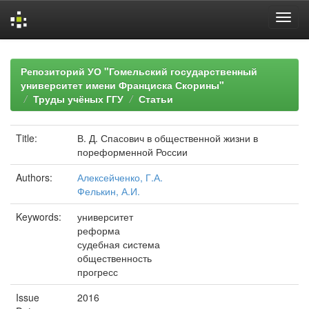
Skip
navigation
Репозиторий УО "Гомельский государственный
университет имени Франциска Скорины"
Труды учёных ГГУ
Статьи
Title:
В. Д. Спасович в общественной жизни в
пореформенной России
Authors:
Алексейченко, Г.А.
Фелькин, А.И.
Keywords:
университет
реформа
судебная система
общественность
прогресс
Issue
2016