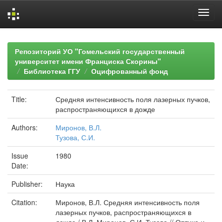
Skip
navigation
Репозиторий УО "Гомельский государственный
университет имени Франциска Скорины"
Библиотека ГГУ
Оцифрованный фонд
Title:
Средняя интенсивность поля лазерных пучков,
распространяющихся в дожде
Authors:
Миронов, В.Л.
Тузова, С.И.
Issue
1980
Date:
Publisher:
Наука
Citation:
Миронов, В.Л. Средняя интенсивность поля
лазерных пучков, распространяющихся в