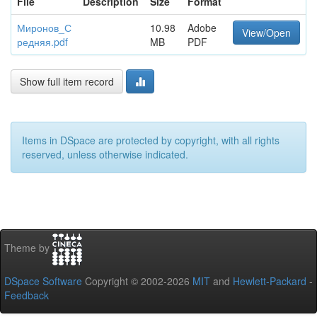
File
Description
Size
Format
Миронов_С
10.98
Adobe
View/Open
редняя.pdf
MB
PDF
Show full item record
Items in DSpace are protected by copyright, with all rights
reserved, unless otherwise indicated.
Theme by
DSpace Software
Copyright © 2002-2026
MIT
and
Hewlett-Packard
-
Feedback