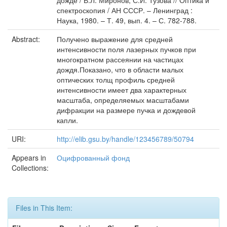
дожде / В.Л. Миронов, С.И. Тузова // Оптика и
спектроскопия / АН СССР. – Ленинград :
Наука, 1980. – Т. 49, вып. 4. – С. 782-788.
Abstract:
Получено выражение для средней
интенсивности поля лазерных пучков при
многократном рассеянии на частицах
дождя.Показано, что в области малых
оптических толщ профиль средней
интенсивности имеет два характерных
масштаба, определяемых масштабами
дифракции на размере пучка и дождевой
капли.
URI:
http://elib.gsu.by/handle/123456789/50794
Appears in
Оцифрованный фонд
Collections:
Files in This Item: