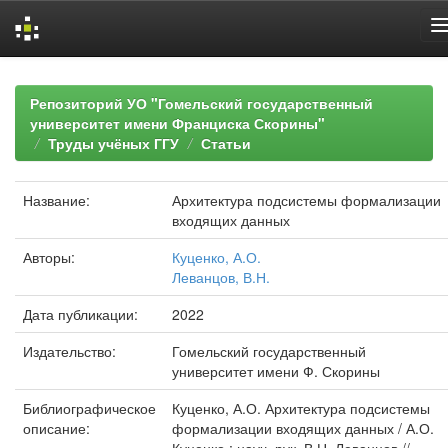
Skip
navigation
Репозиторий УО "Гомельский государственный
университет имени Франциска Скорины"
Труды учёных ГГУ
Статьи
Название:
Архитектура подсистемы формализации
входящих данных
Авторы:
Куценко, А.О.
Леванцов, В.Н.
Дата публикации:
2022
Издательство:
Гомельский государственный
университет имени Ф. Скорины
Библиографическое
Куценко, А.О. Архитектура подсистемы
описание:
формализации входящих данных / А.О.