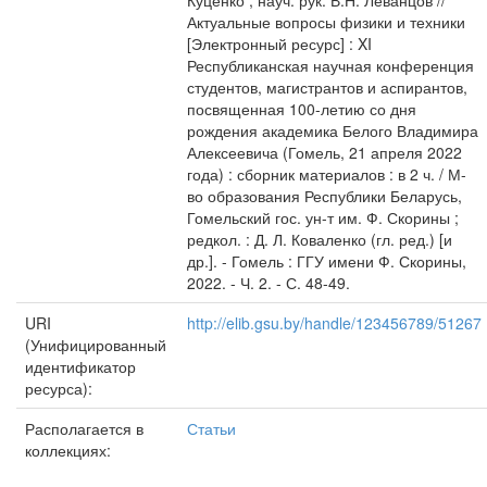
Куценко ; науч. рук. В.Н. Леванцов //
Актуальные вопросы физики и техники
[Электронный ресурс] : XI
Республиканская научная конференция
студентов, магистрантов и аспирантов,
посвященная 100-летию со дня
рождения академика Белого Владимира
Алексеевича (Гомель, 21 апреля 2022
года) : сборник материалов : в 2 ч. / М-
во образования Республики Беларусь,
Гомельский гос. ун-т им. Ф. Скорины ;
редкол. : Д. Л. Коваленко (гл. ред.) [и
др.]. - Гомель : ГГУ имени Ф. Скорины,
2022. - Ч. 2. - С. 48-49.
URI
http://elib.gsu.by/handle/123456789/51267
(Унифицированный
идентификатор
ресурса):
Располагается в
Статьи
коллекциях: