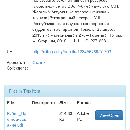
пользовательской активности ресурсов
глобальной сети / В.А. Рубин ; науч. рук. С.П.
Жогаль // Актуальные вопросы физики и
техники [Электронный ресурс] : VIII
Республиканская научная конференция
студентов и аспирантов (Гомель, 25 апреля
2019 г.) : материалы : в 2 ч. – Гомель : ГГУ им.
Ф. Скорины, 2019. – Ч. 1. – С. 227-228.
URI:
http://elib.gsu.by/handle/123456789/51703
Appears in
Статьи
Collections:
Files in This Item:
File
Description
Size
Format
Рубин_Пр
214.83
Adobe
View/Open
огнозиров
kB
PDF
ание.pdf