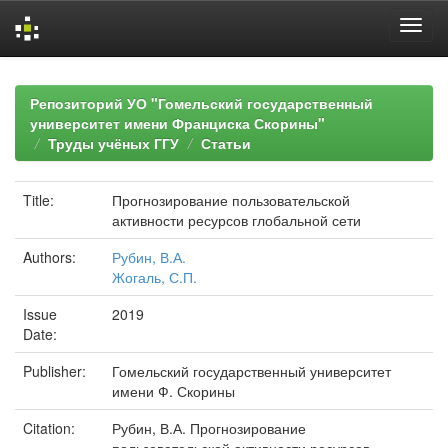
Skip
navigation
Репозиторий УО "Гомельский государственный
университет имени Франциска Скорины"
Труды учёных ГГУ
Статьи
Title:
Прогнозирование пользовательской
активности ресурсов глобальной сети
Authors:
Рубин, В.А.
Жогаль, С.П.
Issue
2019
Date:
Publisher:
Гомельский государственный университет
имени Ф. Скорины
Citation:
Рубин, В.А. Прогнозирование