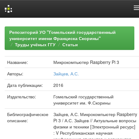
Skip
navigation
Репозиторий УО "Гомельский государственный
университет имени Франциска Скорины"
Труды учёных ГГУ
Статьи
Название:
Микрокомпьютер Raspberry Pi 3
Авторы:
Зайцев, А.С.
Дата публикации:
2016
Издательство:
Гомельский государственный
университет им. Ф.Скорины
Библиографическое
Зайцев, А.С. Микрокомпьютер Raspberry
описание:
Pi 3 / А.С. Зайцев // Актуальные вопросы
физики и техники [Электронный ресурс]
: V Республиканская научная