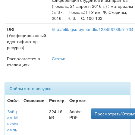
конференция студентов и аспирантов
(Гомель, 21 апреля 2016 г.) : материалы
: в 3 ч. – Гомель: ГГУ им. Ф. Скорины,
2016. – Ч. 3. – С. 100-103.
URI
http://elib.gsu.by/handle/123456789/51734
(Унифицированный
идентификатор
ресурса):
Располагается в
Статьи
коллекциях:
Файлы этого ресурса:
Файл
Описание
Размер
Формат
Зайц
324.16
Adobe
Просмотреть/Откры
ев_М
kB
PDF
икрок
омпь