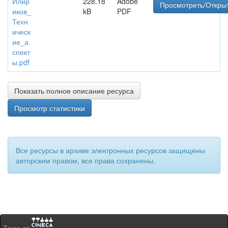
Илир
228.18
Adobe
Просмотреть/Откры
иков_
kB
PDF
Техн
ическ
ие_а
спект
ы.pdf
Показать полное описание ресурса
Просмотр статистики
Все ресурсы в архиве электронных ресурсов защищены
авторским правом, все права сохранены.
Тема от