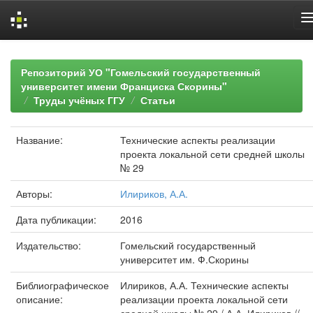
Skip
navigation
Репозиторий УО "Гомельский государственный
университет имени Франциска Скорины"
Труды учёных ГГУ
Статьи
Название:
Технические аспекты реализации
проекта локальной сети средней школы
№ 29
Авторы:
Илириков, А.А.
Дата публикации:
2016
Издательство:
Гомельский государственный
университет им. Ф.Скорины
Библиографическое
Илириков, А.А. Технические аспекты
описание:
реализации проекта локальной сети