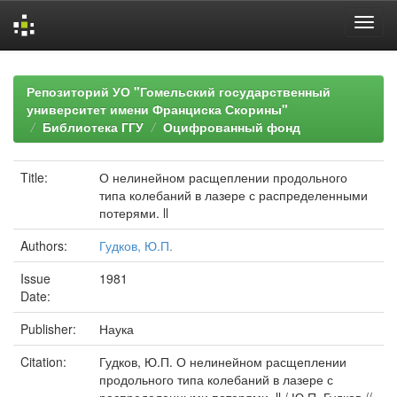
Skip
navigation
Репозиторий УО "Гомельский государственный
университет имени Франциска Скорины"
Библиотека ГГУ
Оцифрованный фонд
Title:
О нелинейном расщеплении продольного
типа колебаний в лазере с распределенными
потерями. ll
Authors:
Гудков, Ю.П.
Issue
1981
Date:
Publisher:
Наука
Citation:
Гудков, Ю.П. О нелинейном расщеплении
продольного типа колебаний в лазере с