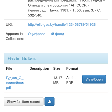
распределенными потерями. ll / Ю.П. Гудков //
Оптика и спектроскопия / АН СССР. -
Ленинград : Наука, 1981. - Т. 50, вып. 3. - С.
532-540.
URI:
http://elib.gsu.by/handle/123456789/51926
Appears in
Оцифрованный фонд
Collections:
Files in This Item:
File
Description
Size
Format
Гудков_О_н
13.17
Adobe
View/Open
елинейном.
MB
PDF
pdf
Show full item record