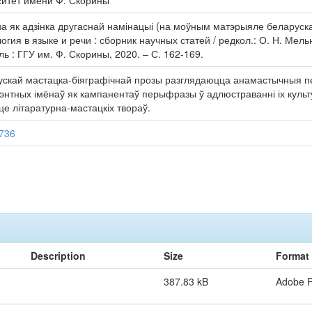
ситет имени Ф. Скорины
 як адзінка другаснай намінацыі (на моўным матэрыяле беларускай 
я в языке и речи : сборник научных статей / редкол.: О. Н. Мельни
ль : ГГУ им. Ф. Скорины, 2020. – С. 162-169.
скай мастацка-біяграфічнай прозы разглядаюцца анамастычныя пе
энтных імёнаў як кампанентаў перыфразы ў адлюстраванні іх культ
це літаратурна-мастацкіх твораў.
2736
Description
Size
Format
387.83 kB
Adobe 