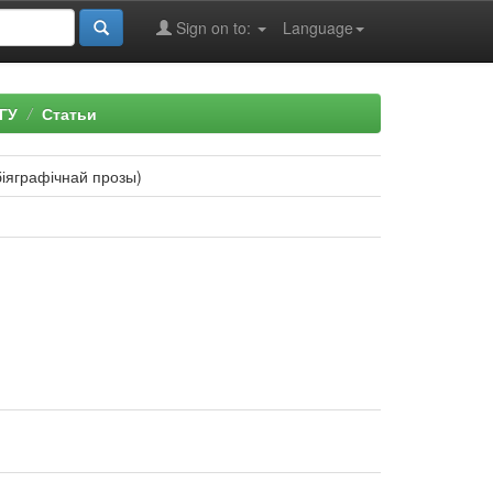
Sign on to:
Language
ГУ
Статьи
іяграфічнай прозы)