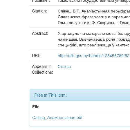
Publisher:
Гомельский государственный универ
Citation:
Слівец, В.Р. Анамастычная перыфраза
Славянская фразеология и паремиологи
Гом. гос. ун-т им. Ф. Скорины. – Гоме
Abstract:
У артыкуле на матэрыле мовы белару
намінацыі. Вызначаецца роля прэцэд
спецыфікі, што рэалізуюцца ў кантэкс
URI:
http://elib.gsu.by/handle/123456789/5
Appears in
Статьи
Collections:
Files in This Item:
File
Слівец_Анамастычная.pdf