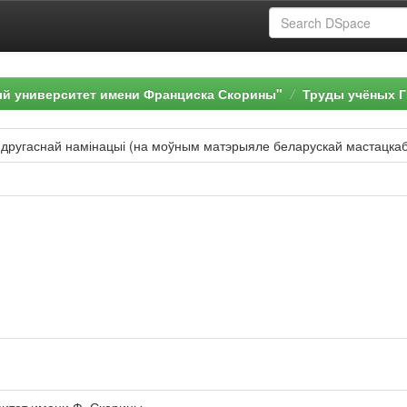
ый университет имени Франциска Скорины"
Труды учёных Г
другаснай намінацыі (на моўным матэрыяле беларускай мастацкаб