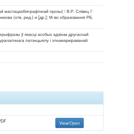
мастацкабіяграфічнай прозы) / В.Р. Слівец //
кова (отв. ред.) и [др.]; М-во образования РБ,
рыфразы ў якасці асобых адзінак другаснай
уралагічнага патэнцыялу і этнамаркіраванай
PDF
View/Open