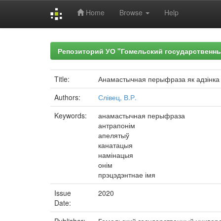
Home
Browse
Help
Skip
navigation
Репозиторий УО "Гомельский государственн
Title:
Анамастычная перыфраза як адзінка 
Authors:
Слівец, В.Р.
Keywords:
анамастычная перыфраза
антрапонім
апелятыў
канатацыя
намінацыя
онім
прэцэдэнтнае імя
Issue
2020
Date: