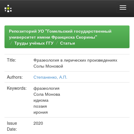
Skip
navigation
Репозиторий УО "Гомельский государственный
университет имени Франциска Скорины"
Труды учёных ГГУ
Статьи
Title:
Фразеология в лирических произведениях
Солы Моновой
Authors:
Степаненко, А.П.
Keywords:
фразеология
Сола Монова
идиома
поэзия
ирония
Issue
2020
Date: