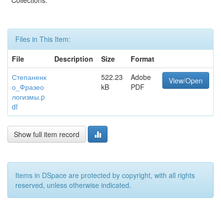
Collections:
Files in This Item:
File
Description
Size
Format
Степаненк
522.23
Adobe
View/Open
о_Фразео
kB
PDF
логизмы.p
df
Show full item record
Items in DSpace are protected by copyright, with all rights
reserved, unless otherwise indicated.