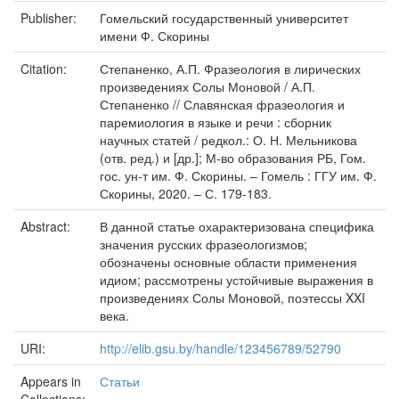
Publisher:
Гомельский государственный университет
имени Ф. Скорины
Citation:
Степаненко, А.П. Фразеология в лирических
произведениях Солы Моновой / А.П.
Степаненко // Славянская фразеология и
паремиология в языке и речи : сборник
научных статей / редкол.: О. Н. Мельникова
(отв. ред.) и [др.]; М-во образования РБ, Гом.
гос. ун-т им. Ф. Скорины. – Гомель : ГГУ им. Ф.
Скорины, 2020. – С. 179-183.
Abstract:
В данной статье охарактеризована специфика
значения русских фразеологизмов;
обозначены основные области применения
идиом; рассмотрены устойчивые выражения в
произведениях Солы Моновой, поэтессы XXI
века.
URI:
http://elib.gsu.by/handle/123456789/52790
Appears in
Статьи