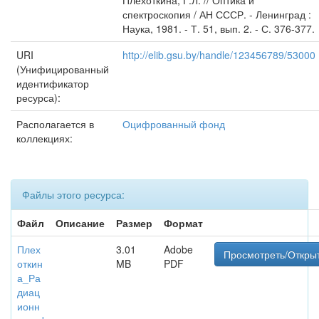
Плехоткина, Г.Л. // Оптика и
спектроскопия / АН СССР. - Ленинград :
Наука, 1981. - Т. 51, вып. 2. - С. 376-377.
URI
http://elib.gsu.by/handle/123456789/53000
(Унифицированный
идентификатор
ресурса):
Располагается в
Оцифрованный фонд
коллекциях:
Файлы этого ресурса:
Файл
Описание
Размер
Формат
Плех
3.01
Adobe
Просмотреть/Откры
откин
MB
PDF
а_Ра
диац
ионн