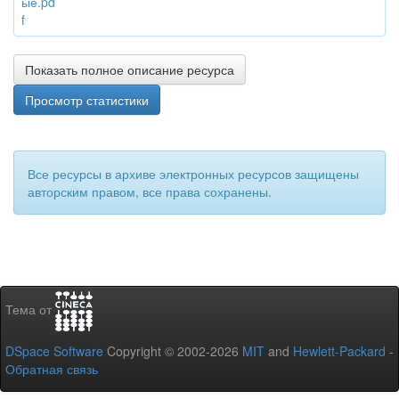
ые.pd
f
Показать полное описание ресурса
Просмотр статистики
Все ресурсы в архиве электронных ресурсов защищены
авторским правом, все права сохранены.
Тема от
DSpace Software
Copyright © 2002-2026
MIT
and
Hewlett-Packard
-
Обратная связь