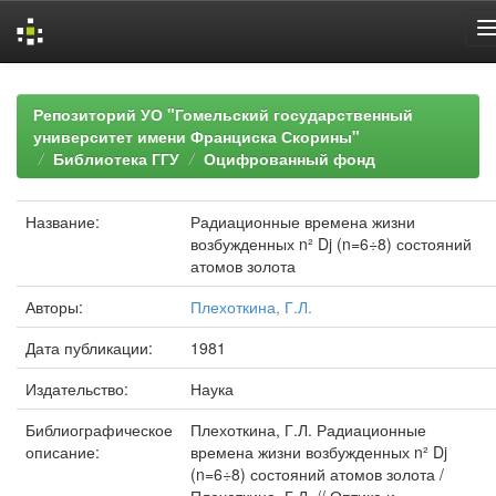
Skip
navigation
Репозиторий УО "Гомельский государственный
университет имени Франциска Скорины"
Библиотека ГГУ
Оцифрованный фонд
Название:
Радиационные времена жизни
возбужденных n² Dj (n=6÷8) состояний
атомов золота
Авторы:
Плехоткина, Г.Л.
Дата публикации:
1981
Издательство:
Наука
Библиографическое
Плехоткина, Г.Л. Радиационные
описание:
времена жизни возбужденных n² Dj
(n=6÷8) состояний атомов золота /