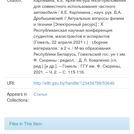
Citation:
Карпекина, К.Е. Архитектура WEB-приложения
для совместного использования частного
автомобиля / К.Е. Карпекина ; науч. рук. В.А.
Дробышевский // Актуальные вопросы физики
и техники [Электронный ресурс] : X
Республиканская научная конференция
студентов, магистрантов и аспирантов
(Гомель, 22 апреля 2021 г.) : сборник
материалов : в 2 ч. / М-во образования
Республики Беларусь, Гомельский гос. ун-т им.
Ф. Скорины ; редкол. : Д. Л. Коваленко (гл.
ред.) [и др.]. – Гомель : ГГУ им. Ф. Скорины,
2021. – Ч. 2. – С. 115-116.
URI:
http://elib.gsu.by/handle/123456789/53646
Appears in
Статьи
Collections:
Files in This Item: