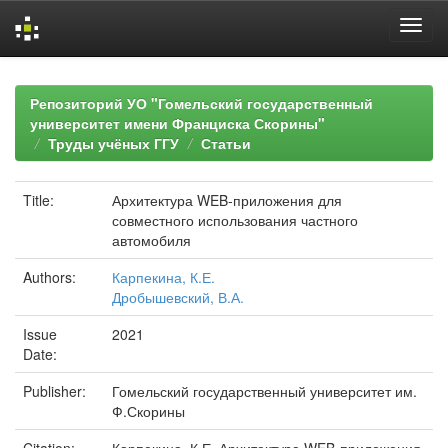
Skip
navigation
Репозиторий УО "Гомельский государственный
университет имени Франциска Скорины"
Труды учёных ГГУ
Статьи
Title:
Архитектура WEB-приложения для
совместного использования частного
автомобиля
Authors:
Карпекина, К.Е.
Дробышевский, В.А.
Issue
2021
Date:
Publisher:
Гомельский государственный университет им.
Ф.Скорины