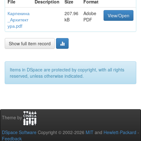
File
Description
Size
Format
Карпекина
207.96
Adobe
View/Open
_Архитект
kB
PDF
ура.pdf
Show full item record
Items in DSpace are protected by copyright, with all rights
reserved, unless otherwise indicated.
Theme by
DSpace Software
Copyright © 2002-2026
MIT
and
Hewlett-Packard
-
Feedback