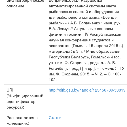
Библиографическое
Богданенко, А.В. Разработка
описание:
автоматизированной системы учета
рыболовных снастей и оборудования
для рыболовного магазина «Все для
рыбалки» / А.В. Богданенко ; науч. рук.
Е.А. Левчук // Актуальные вопросы
физики и техники : IV Республиканская
научная конференция студентов и
аспирантов (Гомель, 15 апреля 2015 г.) :
материалы : в 3 ч. / М-во образования
Республики Беларусь, Гомельский гос.
ун-т им. Ф. Скорины ; редкол. : А. В.
Рогачёв (гл. ред.) [ и др.]. – Гомель : ГГУ
им. Ф. Скорины, 2015. – Ч. 2. – С. 100-
102.
URI
http://elib.gsu.by/handle/123456789/53819
(Унифицированный
идентификатор
ресурса):
Располагается в
Статьи
коллекциях: