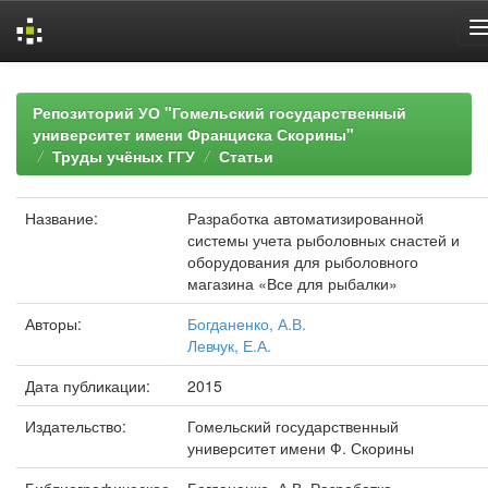
Skip
navigation
Репозиторий УО "Гомельский государственный
университет имени Франциска Скорины"
Труды учёных ГГУ
Статьи
Название:
Разработка автоматизированной
системы учета рыболовных снастей и
оборудования для рыболовного
магазина «Все для рыбалки»
Авторы:
Богданенко, А.В.
Левчук, Е.А.
Дата публикации:
2015
Издательство:
Гомельский государственный
университет имени Ф. Скорины