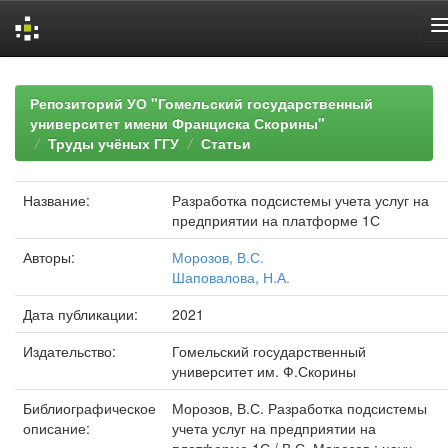
Skip
navigation
Репозиторий УО "Гомельский государственный
университет имени Франциска Скорины"
Труды учёных ГГУ
Статьи
Название:
Разработка подсистемы учета услуг на
предприятии на платформе 1С
Авторы:
Морозов, В.С.
Шаповалова, Н.А.
Дата публикации:
2021
Издательство:
Гомельский государственный
университет им. Ф.Скорины
Библиографическое
Морозов, В.С. Разработка подсистемы
описание:
учета услуг на предприятии на