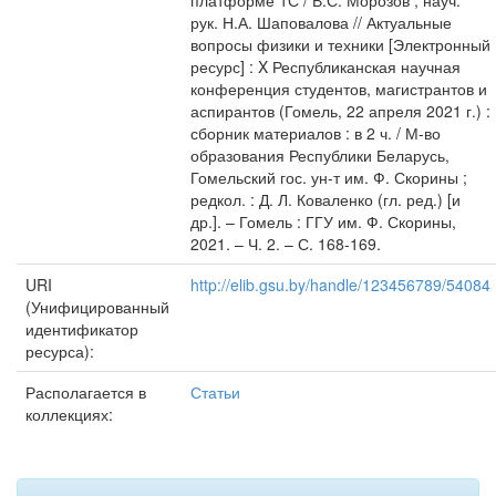
платформе 1С / В.С. Морозов ; науч.
рук. Н.А. Шаповалова // Актуальные
вопросы физики и техники [Электронный
ресурс] : X Республиканская научная
конференция студентов, магистрантов и
аспирантов (Гомель, 22 апреля 2021 г.) :
сборник материалов : в 2 ч. / М-во
образования Республики Беларусь,
Гомельский гос. ун-т им. Ф. Скорины ;
редкол. : Д. Л. Коваленко (гл. ред.) [и
др.]. – Гомель : ГГУ им. Ф. Скорины,
2021. – Ч. 2. – С. 168-169.
URI
http://elib.gsu.by/handle/123456789/54084
(Унифицированный
идентификатор
ресурса):
Располагается в
Статьи
коллекциях: