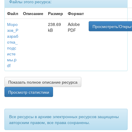
Файлы этого ресурса:
Файл
Описание
Размер
Формат
Моро
238.69
Adobe
Просмотреть/Откры
зов_Р
kB
PDF
азраб
отка_
подс
исте
мы.p
df
Показать полное описание ресурса
Просмотр статистики
Все ресурсы в архиве электронных ресурсов защищены
авторским правом, все права сохранены.