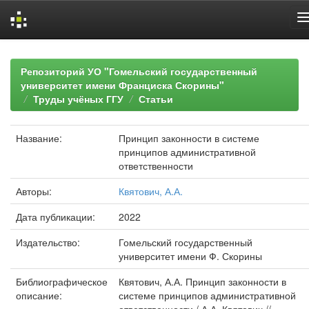
Skip
navigation
Репозиторий УО "Гомельский государственный
университет имени Франциска Скорины"
Труды учёных ГГУ
Статьи
Название:
Принцип законности в системе
принципов административной
ответственности
Авторы:
Квятович, А.А.
Дата публикации:
2022
Издательство:
Гомельский государственный
университет имени Ф. Скорины
Библиографическое
Квятович, А.А. Принцип законности в
описание:
системе принципов административной