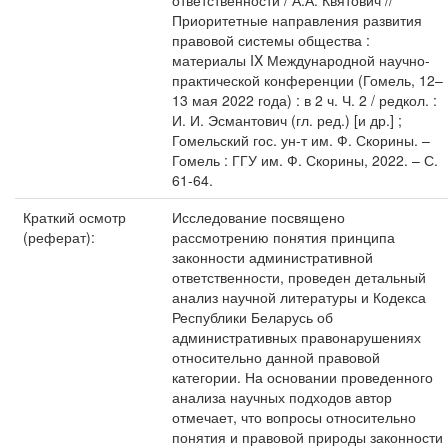
ответственности / А.А. Квятович //
Приоритетные направления развития
правовой системы общества :
материалы IX Международной научно-
практической конференции (Гомель, 12–
13 мая 2022 года) : в 2 ч. Ч. 2 / редкол. :
И. И. Эсмантович (гл. ред.) [и др.] ;
Гомельский гос. ун-т им. Ф. Скорины. –
Гомель : ГГУ им. Ф. Скорины, 2022. – С.
61-64.
Краткий осмотр
Исследование посвящено
(реферат):
рассмотрению понятия принципа
законности административной
ответственности, проведен детальный
анализ научной литературы и Кодекса
Республики Беларусь об
административных правонарушениях
относительно данной правовой
категории. На основании проведенного
анализа научных подходов автор
отмечает, что вопросы относительно
понятия и правовой природы законности