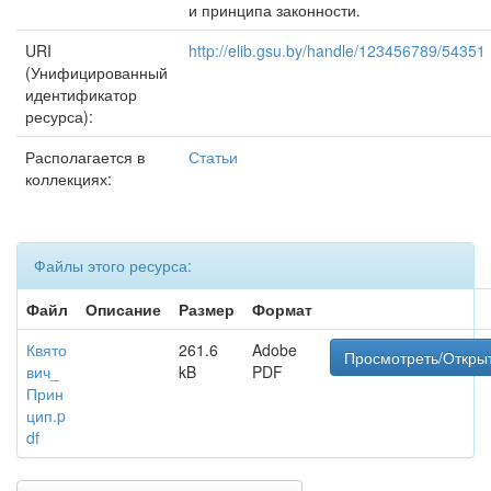
и принципа законности.
URI
http://elib.gsu.by/handle/123456789/54351
(Унифицированный
идентификатор
ресурса):
Располагается в
Статьи
коллекциях:
Файлы этого ресурса:
Файл
Описание
Размер
Формат
Квято
261.6
Adobe
Просмотреть/Откры
вич_
kB
PDF
Прин
цип.p
df