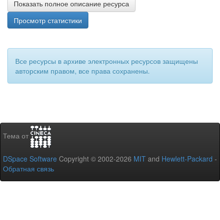
Показать полное описание ресурса
Просмотр статистики
Все ресурсы в архиве электронных ресурсов защищены
авторским правом, все права сохранены.
Тема от
DSpace Software
Copyright © 2002-2026
MIT
and
Hewlett-Packard
-
Обратная связь