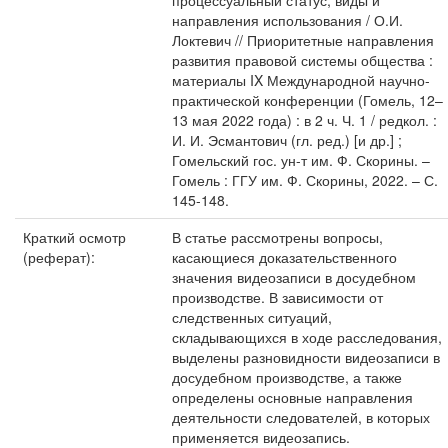
процессуальный статус, виды и
направления использования / О.И.
Локтевич // Приоритетные направления
развития правовой системы общества :
материалы IX Международной научно-
практической конференции (Гомель, 12–
13 мая 2022 года) : в 2 ч. Ч. 1 / редкол. :
И. И. Эсмантович (гл. ред.) [и др.] ;
Гомельский гос. ун-т им. Ф. Скорины. –
Гомель : ГГУ им. Ф. Скорины, 2022. – С.
145-148.
Краткий осмотр
В статье рассмотрены вопросы,
(реферат):
касающиеся доказательственного
значения видеозаписи в досудебном
производстве. В зависимости от
следственных ситуаций,
складывающихся в ходе расследования,
выделены разновидности видеозаписи в
досудебном производстве, а также
определены основные направления
деятельности следователей, в которых
применяется видеозапись.