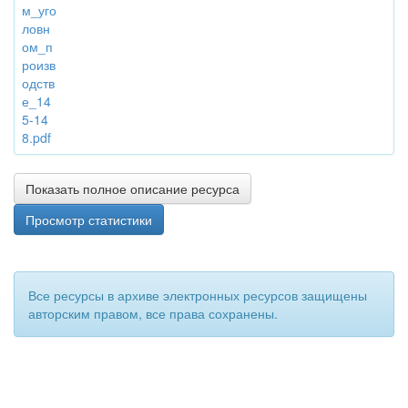
м_уго
ловн
ом_п
роизв
одств
е_14
5-14
8.pdf
Показать полное описание ресурса
Просмотр статистики
Все ресурсы в архиве электронных ресурсов защищены
авторским правом, все права сохранены.