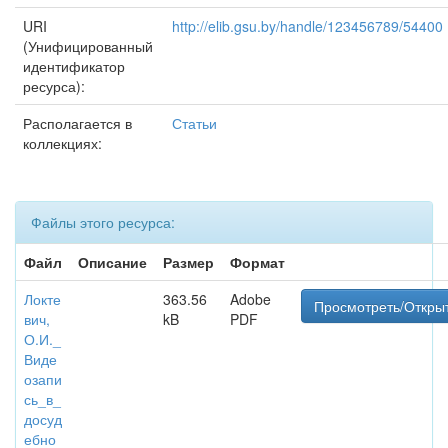
URI
http://elib.gsu.by/handle/123456789/54400
(Унифицированный
идентификатор
ресурса):
Располагается в
Статьи
коллекциях:
Файлы этого ресурса:
Файл
Описание
Размер
Формат
Локте
363.56
Adobe
Просмотреть/Откры
вич,
kB
PDF
О.И._
Виде
озапи
сь_в_
досуд
ебно