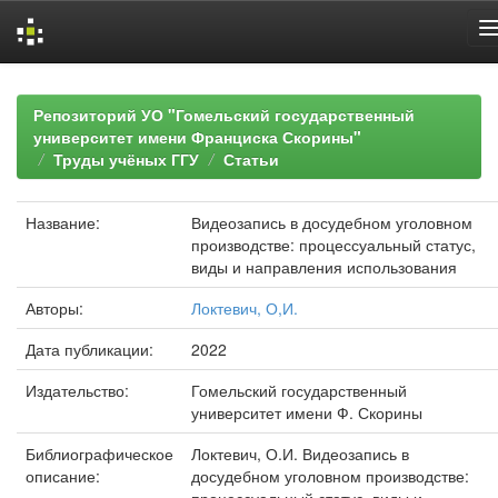
Skip
navigation
Репозиторий УО "Гомельский государственный
университет имени Франциска Скорины"
Труды учёных ГГУ
Статьи
Название:
Видеозапись в досудебном уголовном
производстве: процессуальный статус,
виды и направления использования
Авторы:
Локтевич, О,И.
Дата публикации:
2022
Издательство:
Гомельский государственный
университет имени Ф. Скорины
Библиографическое
Локтевич, О.И. Видеозапись в
описание:
досудебном уголовном производстве: